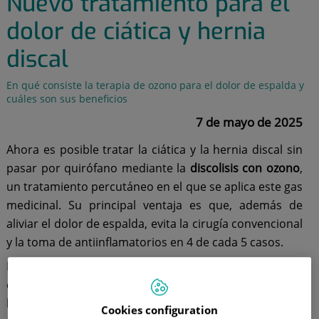
Nuevo tratamiento para el
dolor de ciática y hernia
discal
En qué consiste la terapia de ozono para el dolor de espalda y
cuáles son sus beneficios
7 de mayo de 2025
Ahora es posible tratar la ciática y la hernia discal sin
pasar por quirófano mediante la
discolisis con ozono
,
un tratamiento percutáneo en el que se aplica este gas
medicinal. Su principal ventaja es que, además de
aliviar el dolor de espalda, evita la cirugía convencional
y la toma de antiinflamatorios en 4 de cada 5 casos.
En más detalle, el doctor
Ignacio Marín Alonso
,
corresponsable de
Anestesiología y Reanimación
y de
la
Unidad del Dolor
del
Hospital Quirónsalud Málaga
,
Cookies configuration