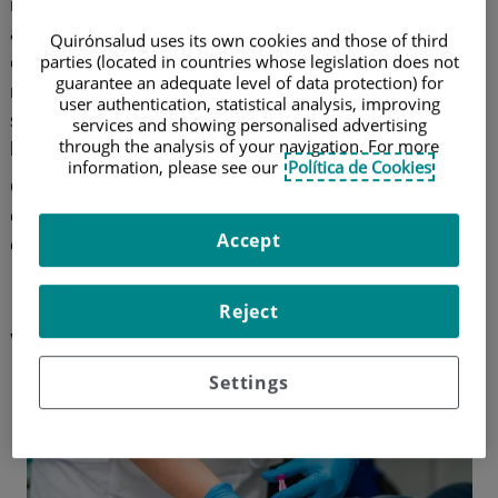
nos explica que "los
tratamientos percutáneos guiados
al espacio epidural
consiguen evitar la cirugía, reducir
Quirónsalud uses its own cookies and those of third
el tiempo de recuperación y la necesidad de tomar
parties (located in countries whose legislation does not
guarantee an adequate level of data protection) for
medicación, mejorando en gran medida la
user authentication, statistical analysis, improving
sintomatología y permitiendo la vuelta a la rutina de
services and showing personalised advertising
through the analysis of your navigation. For more
los pacientes".
information, please see our
Política de Cookies
Conoce
cómo actúa la terapia del ozono
, así como los
detalles de la ciática y su relación con la hernia de
Accept
disco.
Relación entre lumbalgia, ciática
Reject
y hernia discal
Settings