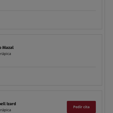
o Mazal
erápica
ll Izard
Pedir cita
erápica