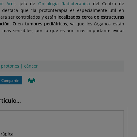
me Ares
, jefa de
Oncología Radioterápica
del Centro de
 destaca que "la protonterapia es especialmente útil en
ara ser controlados y están
localizados cerca de estructuras
ación. O
en
tumores pediátricos
, ya que los órganos están
ía más sensibles, por lo que es aún más importante evitar
 protones
|
cáncer
Compartir
ículo...
erápica