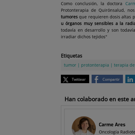
Como conclusión, la doctora
Car
Protonterapia de Quirónsalud, nos
tumores
que requieren dosis altas p
u órganos muy sensibles a la radi
todavía en desarrollo y son todav
irradiar dichos tejidos"
Etiquetas
tumor
|
protonterapia
|
terapia de
Twittear
Compartir
Han colaborado en este art
Carme Ares
Oncología Radiot