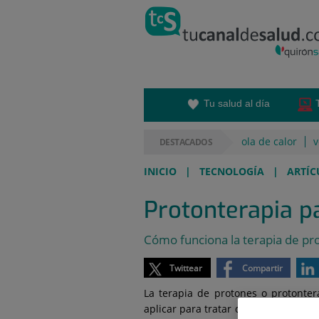
Saltar al contenido
Saltar
al
contenido
Tu salud al día
ola de calor
v
DESTACADOS
INICIO
|
TECNOLOGÍA
|
ARTÍC
Protonterapia pa
Cómo funciona la terapia de pr
Twittear
Compartir
La terapia de protones o protonte
aplicar para tratar determinados cá