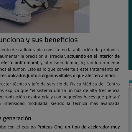
unciona y sus beneficios
ento de radioterapia consiste en la aplicación de protones,
aumentar la precisión al irradiar,
actuando en el interior de
 efecto antitumoral
, y, al mismo tiempo, logrando un menor
mos al tumor. Esto es lo que convierte a este tratamiento en
res ubicados junto a órganos vitales o que afecten a niños
.
irector técnico y jefe de servicio de Física Médica del Centro
s explica que "el sistema utiliza un haz de alta frecuencia
incronización respiratoria y con pequeños haces que ‘pintan’
n intensidad modulada, siendo la técnica más avanzada
a generación
cabo con el equipo
Proteus One
,
un tipo de acelerador
muy