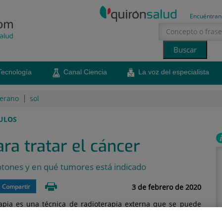
Encuéntran
Tecnología
Canal Ciencia
La voz del especialista
erano
sol
ULOS
ra tratar el cáncer
otones y en qué tumores está indicado
3 de febrero de 2020
Compartir
rapia es una técnica de radioterapia externa que se puede
nceres. Se realiza mediante un equipo de última generación,