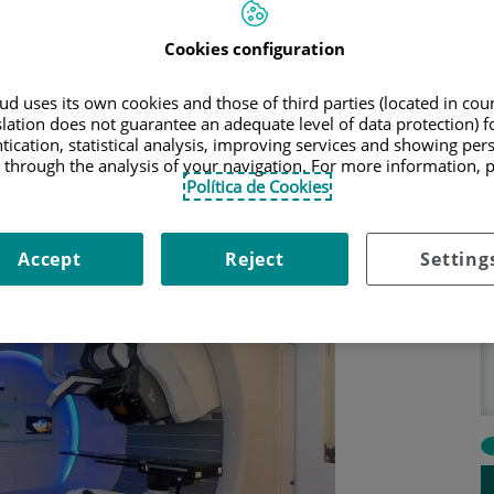
 tumor con protones alcanzando un mayor control en la dosis
Cookies configuration
director médico del
Centro de Protonterapia de Quirónsalud
apia permite esculpir la dosis de radiaciónen el tumor,
d uses its own cookies and those of third parties (located in co
tejidos sanos
circundantes". Esta es una de sus ventajas
slation does not guarantee an adequate level of data protection) f
a tradicional, en las que se aplican fotones o electrones, en
tication, statistical analysis, improving services and showing per
 through the analysis of your navigation. For more information, 
Política de Cookies
ovedosa técnica de radioterapia, que ya es una realidad en
Accept
Reject
Setting