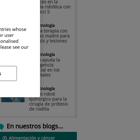
Avances en la
cirugía robótica con
Da Vinci 5
Tecnología
untries whose
Nueva terapia con
or user
células madre para
sonalised
artrosis y lesiones
please see our
Tecnología
Cómo ayuda la
inteligencia
artificial en los
s
hospitales
Tecnología
Nuevo robot
quirúrgico para la
cirugía de prótesis
de rodilla
En nuestros blogs...
Alimentación y cáncer