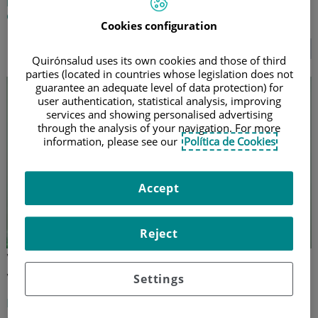
cáncer en la infancia
Cookies configuration
SEGUIR LEYENDO...
Quirónsalud uses its own cookies and those of third
parties (located in countries whose legislation does not
guarantee an adequate level of data protection) for
user authentication, statistical analysis, improving
services and showing personalised advertising
through the analysis of your navigation. For more
information, please see our
Política de Cookies
Accept
Reject
Ventajas del robot quirúrgico Da
Vinci en cirugía torácica
Settings
El doctor Francisco Javier Moradiellos Díez, jefe del