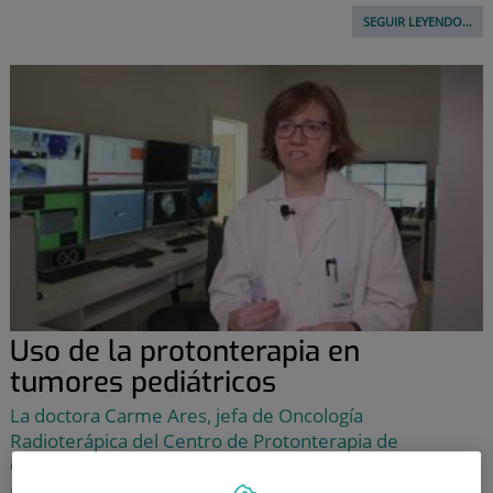
SEGUIR LEYENDO...
Uso de la protonterapia en
tumores pediátricos
La doctora Carme Ares, jefa de Oncología
Radioterápica del Centro de Protonterapia de
Quirónsalud, nos explica por qué la terapia de
protones es tan beneficiosa en el tratamiento del