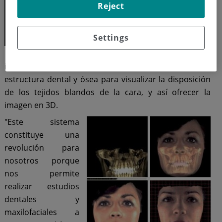
de proporcionar
Reject
una imagen en 3D
del aspecto facial
Settings
que ofrecerá un
paciente tras la
intervención. Este sistema toma como partida la
estructura dental y ósea para visualizar la disposición
de los tejidos blandos de la cara, y así ofrecer la
imagen en 3D.
"Este sistema
constituye una
revolución para
nosotros porque
nos permite
realizar estudios
dentales y
maxilofaciales a