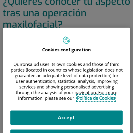
¿Quieres conocer tu aspecto
tras una operación
maxilofacial?
Pues ya es posible, gracias a un nuevo escáner dental que
proporciona imágenes en 3D
Cookies configuration
6 de agosto de 2015
Si te vas a someter a una cirugía oral o maxilofacial y te
Quirónsalud uses its own cookies and those of third
preocupa el resultado estético, o tienes dudas sobre
parties (located in countries whose legislation does not
guarantee an adequate level of data protection) for
los efectos que la operación pueda tener en tu
user authentication, statistical analysis, improving
aspecto, ya existe una tecnología que
permite saber
services and showing personalised advertising
through the analysis of your navigation. For more
con antelación cómo vas a quedar
. Parece ciencia
information, please see our
Política de Cookies
ficción, ¿verdad? Pues es real.
Se trata de un
Accept
nuevo
escáner
dental y facial
capaz