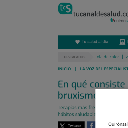
Saltar al contenido
Saltar
al
contenido
Tu salud al día
ola de calor
v
DESTACADOS
INICIO
|
LA VOZ DEL ESPECIALIS
En qué consiste 
bruxismo
Terapias más frecuentes contra
hábitos saludables
Quirónsalu
Twittear
Compartir