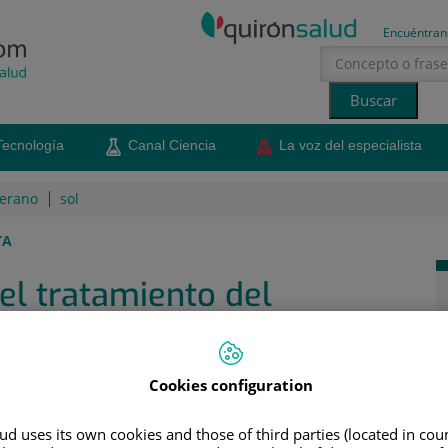
Encuéntran
Tecnología
Canal Ciencia
La voz del especialista
erano
sol
TA
el tratamiento del
 el bruxismo: férula de descarga, bótox, medicación y
Cookies configuration
d uses its own cookies and those of third parties (located in co
8 de diciembre de 2023
Compartir