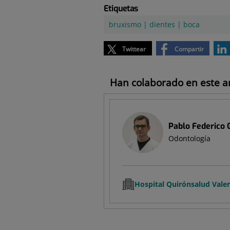
Etiquetas
bruxismo
|
dientes
|
boca
Twittear
Compartir
Han colaborado en este art
Pablo Federico 
Odontología
Hospital Quirónsalud Vale