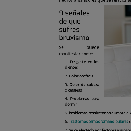
neurotransmisores que se relaciona
9 señales
de que
sufres
bruxismo
Se puede
manifestar como:
Desgaste en los
dientes
Dolor orofacial
Dolor de cabeza
o cefaleas
Problemas para
dormir
Problemas respiratorios
durante el
Trastornos temporomandibulares
c
Se ve afectado por factores psicosoc