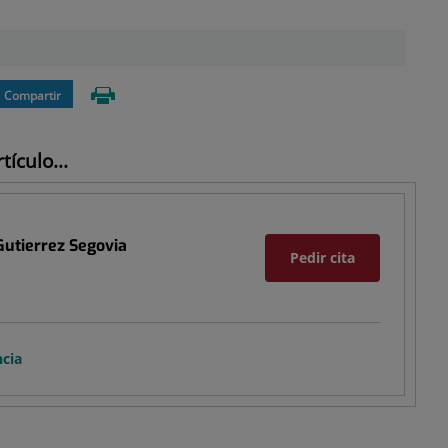
Compartir
ículo...
Gutierrez Segovia
Pedir cita
ncia