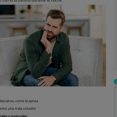
n con el bruxismo durante la noche.
 descanso, como la apnea
omo una mala oclusión
iales y posturales