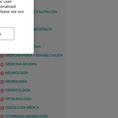
or user
DERMATOLOGÍA
sonalised
please see our
ENDOCRINOLOGÍA Y NUTRICIÓN
ENFERMERÍA
GINECOLOGÍA Y OBSTETRICIA
s
INVESTIGACIÓN
MEDICINA DEPORTIVA
MEDICINA FÍSICA Y REHABILITACIÓN
MEDICINA GENERAL
NEUMOLOGÍA
NEUROLOGÍA
ODONTOLOGÍA
OFTALMOLOGÍA
ONCOLOGÍA MÉDICA
OTORRINOLARINGOLOGÍA