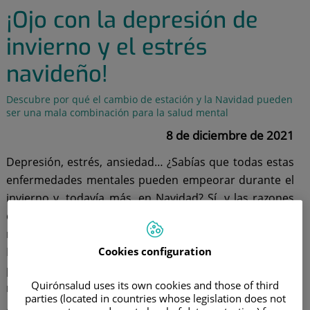
¡Ojo con la depresión de
invierno y el estrés
navideño!
Descubre por qué el cambio de estación y la Navidad pueden
ser una mala combinación para la salud mental
8 de diciembre de 2021
Depresión, estrés, ansiedad… ¿Sabías que todas estas
enfermedades mentales pueden empeorar durante el
invierno y, todavía más, en Navidad? Sí, y las razones
de ello van desde la disminución de horas de luz
natural hasta el ajetreo que conllevan las fiestas.
Cookies configuration
Igualmente, no hay que olvidar que a algunas
personas no les gusta celebrar la Navidad por diversos
Quirónsalud uses its own cookies and those of third
motivos y esto puede afectarles negativamente.
parties (located in countries whose legislation does not