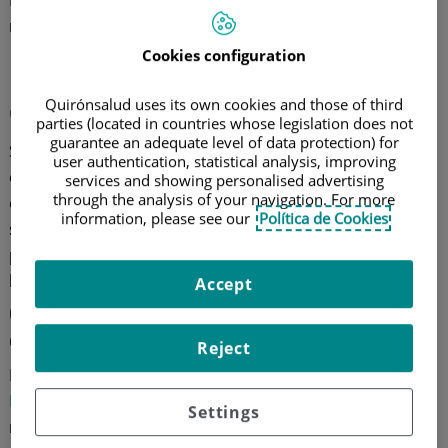
Resolvemos estas curiosidades sobre la eyaculación
masculina.
Cookies configuration
Eyaculación dolorosa: por qué
ocurre
Quirónsalud uses its own cookies and those of third
parties (located in countries whose legislation does not
guarantee an adequate level of data protection) for
Se estima que hasta el 10% de los varones pueden
user authentication, statistical analysis, improving
experimentar, en algún momento de su vida, dolor u
services and showing personalised advertising
through the analysis of your navigation. For more
otra molestia al eyacular. Esto suele provocar la
information, please see our
Política de Cookies
sensación de que el orgasmo ya no es el mismo, lo que
puede acabar generando temor, frustración y
limitación de las relaciones sexuales.
Accept
Cómo y cuándo surge el dolor al
eyacular
Reject
El doctor
Francois Peinado Ibarra
, jefe de
Urología
del
Hospital Universitario Ruber Juan Bravo
, nos
Settings
responde que "la eyaculación dolorosa puede