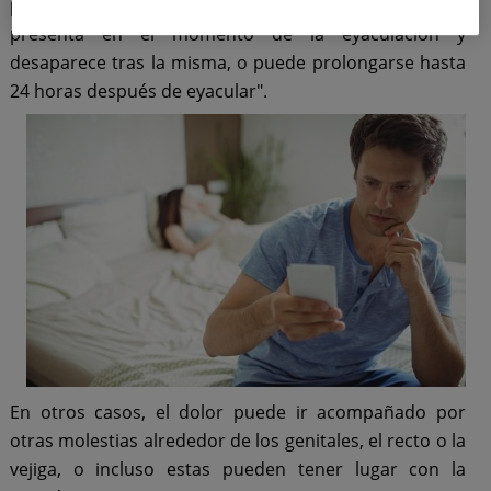
presentarse de varias formas: el dolor solo se
presenta en el momento de la eyaculación y
desaparece tras la misma, o puede prolongarse hasta
24 horas después de eyacular".
En otros casos, el dolor puede ir acompañado por
otras molestias alrededor de los genitales, el recto o la
vejiga, o incluso estas pueden tener lugar con la