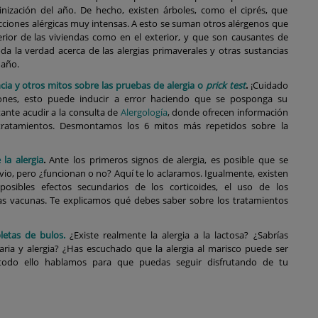
inización del año. De hecho, existen árboles, como el ciprés, que
cciones alérgicas muy intensas. A esto se suman otros alérgenos que
rior de las viviendas como en el exterior, y que son causantes de
da la verdad acerca de las alergias primaverales y otras sustancias
 año.
ancia y otros mitos sobre las pruebas de alergia o
prick test
.
¡Cuidado
iones, esto puede inducir a error haciendo que se posponga su
tante acudir a la consulta de
Alergología
, donde ofrecen información
s tratamientos. Desmontamos los 6 mitos más repetidos sobre la
la alergia
.
Ante los primeros signos de alergia, es posible que se
io, pero ¿funcionan o no? Aquí te lo aclaramos. Igualmente, existen
osibles efectos secundarios de los corticoides, el uso de los
 las vacunas. Te explicamos qué debes saber sobre los tratamientos
letas de bulos.
¿Existe realmente la alergia a la lactosa? ¿Sabrías
taria y alergia? ¿Has escuchado que la alergia al marisco puede ser
 todo ello hablamos para que puedas seguir disfrutando de tu