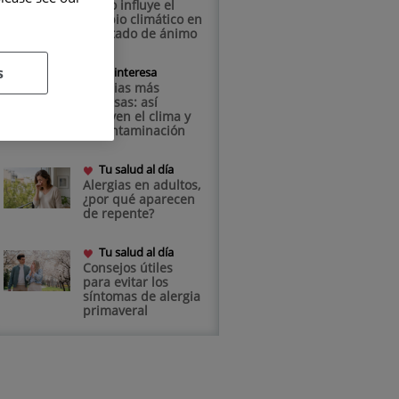
Cómo influye el
cambio climático en
el estado de ánimo
s
Te interesa
Alergias más
intensas: así
influyen el clima y
la contaminación
Tu salud al día
Alergias en adultos,
¿por qué aparecen
de repente?
Tu salud al día
Consejos útiles
para evitar los
síntomas de alergia
primaveral