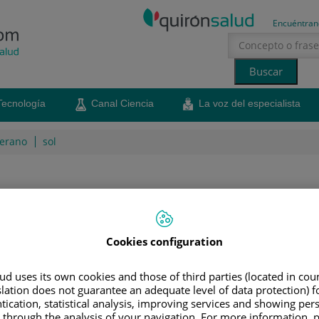
Encuéntran
Tecnología
Canal Ciencia
La voz del especialista
erano
sol
iras sobre las alergias
, su diagnóstico y sus tratamientos más buscados
Cookies configuration
Compartir
d uses its own cookies and those of third parties (located in co
slation does not guarantee an adequate level of data protection) f
 aquí! Y con ellas llegan también una serie de bulos que se
tication, statistical analysis, improving services and showing per
lta y que tratan sobre la enfermedad, su diagnóstico y los
 through the analysis of your navigation. For more information, 