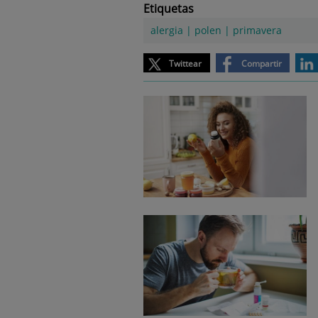
Etiquetas
alergia
|
polen
|
primavera
Twittear
Compartir