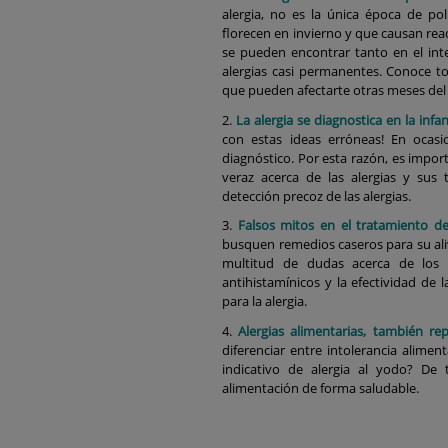
alergia, no es la única época de pol
florecen en invierno y que causan rea
se pueden encontrar tanto en el inte
alergias casi permanentes. Conoce to
que pueden afectarte otras meses del
La alergia se diagnostica en la inf
con estas ideas erróneas! En ocas
diagnóstico. Por esta razón, es impor
veraz acerca de las alergias y su
detección precoz de las alergias.
Falsos mitos en el tratamiento de 
busquen remedios caseros para su aliv
multitud de dudas acerca de los p
antihistamínicos y la efectividad de
para la alergia.
Alergias alimentarias, también rep
diferenciar entre intolerancia alimen
indicativo de alergia al yodo? De
alimentación de forma saludable.