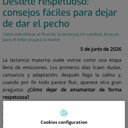
Destete respetuoso:
consejos fáciles para dejar
de dar el pecho
Cómo sobrellevar el final de la lactancia sin cambios bruscos
para el bebé ni para la madre
5 de junio de 2026
La lactancia materna suele vivirse como una etapa
llena de emociones. Los primeros días traen dudas,
cansancio y adaptación; después llega la calma y,
cuando por fin todo parece fluir, aparece otra gran
pregunta:
¿Cómo dejar de amamantar de forma
respetuosa?
El final de la lactancia también forma parte del vínculo
entre madre y bebé y, como cualquier cambio
importante, puede generar inseguridad. Muchas
Cookies configuration