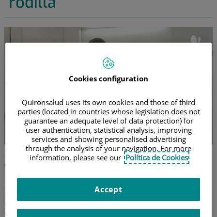
rodilla
Cookies configuration
Quirónsalud uses its own cookies and those of third
parties (located in countries whose legislation does not
guarantee an adequate level of data protection) for
user authentication, statistical analysis, improving
services and showing personalised advertising
through the analysis of your navigation. For more
En qué casos se recomienda el
information, please see our
Política de Cookies
transplante de menisco
El doctor César Calero, especialista en Traumatología
Accept
del Hospital Quirónsalud Valencia, nos indica cómo se
realiza la cirugía de transplante de menisco, cuándo
se recomienda y cuáles son los resultados