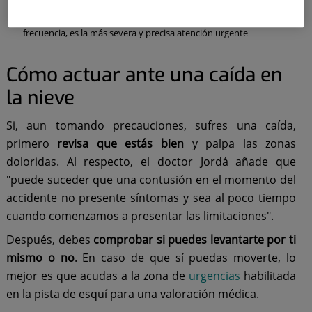
Dislocación
o luxación de rodilla, aunque ocurre con menor
frecuencia, es la más severa y precisa atención urgente
Cómo actuar ante una caída en
la nieve
Si, aun tomando precauciones, sufres una caída,
primero
revisa que estás bien
y palpa las zonas
doloridas. Al respecto, el doctor Jordá añade que
"puede suceder que una contusión en el momento del
accidente no presente síntomas y sea al poco tiempo
cuando comenzamos a presentar las limitaciones".
Después, debes
comprobar si puedes levantarte por ti
mismo o no
. En caso de que sí puedas moverte, lo
mejor es que acudas a la zona de
urgencias
habilitada
en la pista de esquí para una valoración médica.