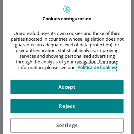
Nadie desea que ocurra, pero hay ocasiones en las
que un error en la pista de esquí hace que
terminemos
Cookies configuration
lesionándonos
, con frecuencia sufriendo un
esguince
en las articulaciones.
Quirónsalud uses its own cookies and those of third
parties (located in countries whose legislation does not
La ubicación de la lesión puede variar según la
guarantee an adequate level of data protection) for
disciplina deportiva que hayamos elegido. Acerca de
user authentication, statistical analysis, improving
services and showing personalised advertising
ello, el doctor
Fernando Jordá Gisbert
, especialista en
through the analysis of your navigation. For more
Traumatología y Cirugía Ortopédica
del
Hospital
information, please see our
Política de Cookies
Quirónsalud Torrevieja
, nos indica que "mientras
que en el
esquí
alpino
las lesiones suelen centrarse en
Accept
rodillas
por giros bruscos, en la práctica del
snow
,
las
lesiones más frecuentes son en
muñecas y antebrazo
".
Reject
Entre las
lesiones en esquí y snowboard
destacan:
Daños en el
menisco
Settings
Lesiones en
ligamentos
Fracturas