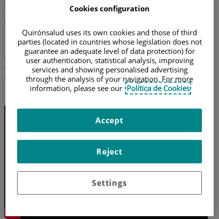
Crioebus, lo último en el
Cookies configuration
diagnóstico del cáncer de
Quirónsalud uses its own cookies and those of third
pulmón
parties (located in countries whose legislation does not
guarantee an adequate level of data protection) for
El doctor Cayo García, especialista en Neumología del Hospital
user authentication, statistical analysis, improving
Quirónsalud Sagrado Corazón, nos explica la técnica CRIOEBUS,
services and showing personalised advertising
una avanzada prueba diagnóstica del tumor de pulmón
through the analysis of your navigation. For more
information, please see our
Política de Cookies
10 de noviembre de 2025
Accept
Reject
Settings