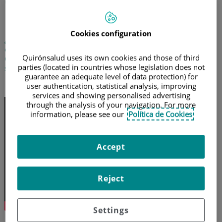
Qué puedes hacer para
prevenir el cáncer de piel
Cookies configuration
¿Te proteges bien del sol? El doctor Francisco Gil, especialista
en Dermatología de los hospitales Quirónsalud Costa Adeje y
Quirónsalud uses its own cookies and those of third
Quirónsalud Tenerife, nos da las claves para prevenir el daño
parties (located in countries whose legislation does not
solar y el cáncer de piel
guarantee an adequate level of data protection) for
8 de junio de 2026
user authentication, statistical analysis, improving
services and showing personalised advertising
through the analysis of your navigation. For more
information, please see our
Política de Cookies
Accept
Reject
Settings