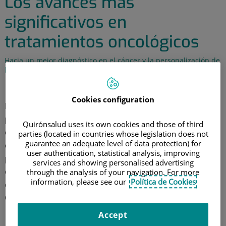
Los avances más
significativos en
tratamientos oncológicos
Hacia un mejor diagnóstico en el cáncer y la personalización de
las terapias
30 de noviembre de 2015
Cookies configuration
El intensivo estudio que se está realizando sobre los
procesos cancerígenos y del desarrollo de los tumores
Quirónsalud uses its own cookies and those of third
está dando sus frutos. Aunque sigue siendo una
parties (located in countries whose legislation does not
guarantee an adequate level of data protection) for
enfermedad que mata cada año a más de 100.000
user authentication, statistical analysis, improving
personas en España, los avances que se consiguen
services and showing personalised advertising
están revolucionando las técnicas de tratamiento. El
through the analysis of your navigation. For more
information, please see our
Política de Cookies
doctor Hernán Cortés-Funes, especialista en
Oncología, nos explica en qué consisten estos avances.
Accept
¿Cuáles han sido los principales