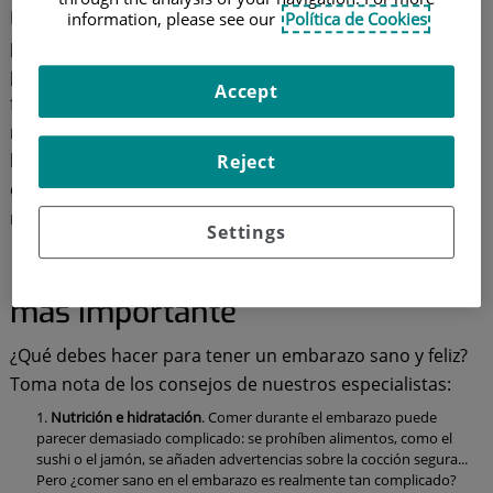
Para un embarazo saludable y feliz, es importante que
information, please see our
Política de Cookies
prestes atención a la alimentación, el deporte, el suelo
pélvico, el uso de cosméticos, los problemas más
Accept
frecuentes en embarazadas y el sexo. Y para hacerte
más sencilla la tarea de incorporarlos a tu rutina,
hemos reunido las recomendaciones de nuestros
Reject
expertos y aprovechamos para desterrar los falsos
mitos. ¡Resuelve tus dudas!
Settings
Embarazo saludable: qué es lo
más importante
¿Qué debes hacer para tener un embarazo sano y feliz?
Toma nota de los consejos de nuestros especialistas:
Nutrición e hidratación
. Comer durante el embarazo puede
parecer demasiado complicado: se prohíben alimentos, como el
sushi o el jamón, se añaden advertencias sobre la cocción segura...
Pero ¿comer sano en el embarazo es realmente tan complicado?