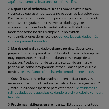
Aquí te ayudamos a llevar una nutrición sin líos
.
Deporte en el embarazo, ¿sí o no?
Todavía existe la falsa
creencia de que las embarazadas no pueden realizar esfuerzos.
Por eso, si estás dudando entre practicar ejercicio o no durante el
embarazo, te ayudamos a resolver tus dudas, y ya te
adelantamos que es fundamental realizar actividad física
moderada todos los días, siempre que no existan
contraindicaciones del ginecólogo.
Conoce las actividades más
idóneas para embarazadas
.
Masaje perineal y cuidado del suelo pélvico
. ¿Sabes cómo
preparar tu cuerpo para el parto? La salud íntima de la mujer es
muy importante, especialmente durante esta etapa de la
gestación. Puedes poner de tu parte realizando un masaje
perineal, así como incorporando otros cuidados para el suelo
pélvico.
¡Te enseñamos cómo hacerlo cómodamente en casa!
Cosméticos
. ¿Las embarazadas pueden utilizar tinte? ¿Es
necesario interrumpir tu rutina cosmética durante la gestación?
¿Existe un cuidado específico para esta etapa?
Te ayudamos a
salir de dudas para que sigas cuidando la piel y el cabello como a ti
te gusta
.
Problemas habituales en el embarazo
. Esta etapa no es todo
color de rosas y pueden aparecer hemorroides, dolor lumbar,