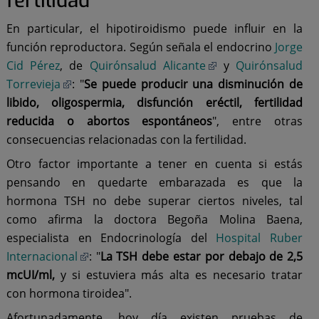
fertilidad
En particular, el hipotiroidismo puede influir en la
función reproductora. Según señala el endocrino
Jorge
Cid Pérez
, de
Quirónsalud Alicante
y
Quirónsalud
Torrevieja
: "
S
e puede producir una disminución de
libido, oligospermia, disfunción eréctil, fertilidad
reducida o abortos espontáneos
", entre otras
consecuencias relacionadas con la fertilidad.
Otro factor importante a tener en cuenta si estás
pensando en quedarte embarazada es que la
hormona TSH no debe superar ciertos niveles, tal
como afirma la doctora Begoña Molina Baena,
especialista en Endocrinología del
Hospital Ruber
Internacional
: "
La TSH debe estar por debajo de 2,5
mcUI/ml,
y si estuviera más alta es necesario tratar
con hormona tiroidea".
Afortunadamente, hoy día existen pruebas de