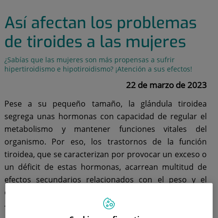
Así afectan los problemas
de tiroides a las mujeres
¿Sabías que las mujeres son más propensas a sufrir
hipertiroidismo e hipotiroidismo? ¡Atención a sus efectos!
22 de marzo de 2023
Pese a su pequeño tamaño, la glándula tiroidea
segrega unas hormonas con capacidad de regular el
metabolismo y mantener funciones vitales del
organismo. Por eso, los trastornos de la función
tiroidea, que se caracterizan por provocar un exceso o
un déficit de estas hormonas, acarrean multitud de
efectos secundarios relacionados con el peso y el
estado de ánimo.
Tanto mujeres como hombres pueden verse afectados