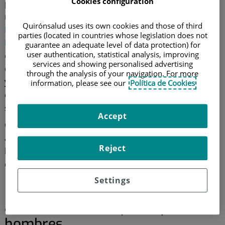
Cookies configuration
por los problemas de tiroides, pero su frecuencia es
mayor en el caso femenino. Sobre esto, el doctor
Quirónsalud uses its own cookies and those of third
Rafael Palomares Ortega
, jefe de
Endocrinología y
parties (located in countries whose legislation does not
Nutrición
del
Hospital Quirónsalud Córdoba
, indica
guarantee an adequate level of data protection) for
user authentication, statistical analysis, improving
que
estas patologías afectan al 10% de la población
services and showing personalised advertising
española, en su mayoría mujeres mayores de 50 años,
through the analysis of your navigation. For more
y también a embarazadas
. Otro dato alarmante es que
information, please see our
Política de Cookies
casi la mitad de las personas afectadas padecen sus
síntomas sin tener un diagnóstico.
Accept
Conoce más sobre la glándula tiroidea y dos de sus
alteraciones más comunes: el hipertiroidismo y el
Reject
hipotiroidismo. También te contamos sus
consecuencias en mujeres gestantes.
Settings
Los problemas de tiroides
afectan a más mujeres que
hombres