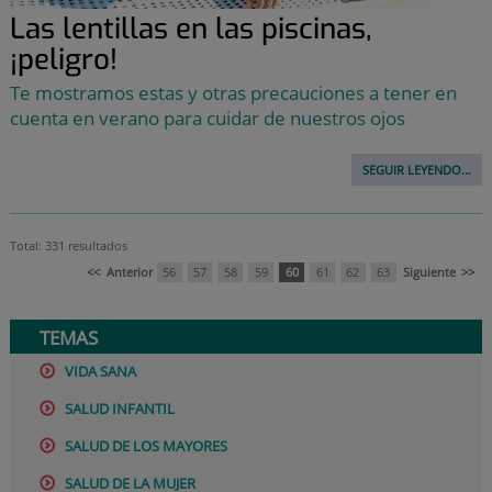
Las lentillas en las piscinas,
¡peligro!
Te mostramos estas y otras precauciones a tener en
cuenta en verano para cuidar de nuestros ojos
SEGUIR LEYENDO...
Total: 331 resultados
<<
Anterior
56
57
58
59
60
61
62
63
Siguiente
>>
TEMAS
VIDA SANA
SALUD INFANTIL
SALUD DE LOS MAYORES
SALUD DE LA MUJER