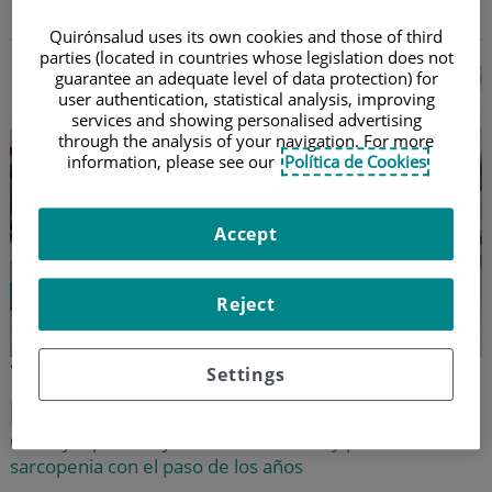
sarcopenia
Quirónsalud uses its own cookies and those of third
parties (located in countries whose legislation does not
guarantee an adequate level of data protection) for
user authentication, statistical analysis, improving
services and showing personalised advertising
through the analysis of your navigation. For more
information, please see our
Política de Cookies
Accept
Reject
Yoga y deportes a los 65: claves
Settings
para mantenerse fuerte y ágil
Consejos para mejorar la forma física y prevenir la
sarcopenia con el paso de los años