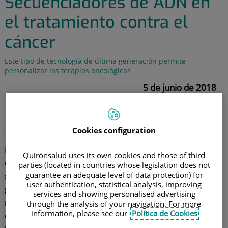
Secuenciadores de ADN en
el tratamiento contra el
cáncer
Este tipo de tecnología de última generación permite
personalizar las terapias oncológicas
5 de junio de 2018
¿Qué es un secuenciador de
nueva generación?
Cookies configuration
Las
Next Generation Sequencies
agrupan un conjunto
Quirónsalud uses its own cookies and those of third
de
nuevas técnicas capaces de llevar a cabo una
parties (located in countries whose legislation does not
guarantee an adequate level of data protection) for
secuenciación masiva de ADN
con el fin de ofrecer un
user authentication, statistical analysis, improving
gran volumen de datos que permitan detectar
services and showing personalised advertising
mutaciones causantes de enfermedades o variaciones
through the analysis of your navigation. For more
information, please see our
Política de Cookies
en el mismo. El secuenciador de nueva generación o