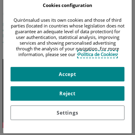
Bronquiolitis en la infancia:
Cookies configuration
qué debes hacer
Quirónsalud uses its own cookies and those of third
La doctora María Dolores Gómez Bustos, coordinadora neonatal
parties (located in countries whose legislation does not
del Hospital Materno-Infantil Quirónsalud Sevilla, nos señala
guarantee an adequate level of data protection) for
los síntomas de alerta de la bronquiolitis en los niños, y cómo
user authentication, statistical analysis, improving
actuar en casa
services and showing personalised advertising
through the analysis of your navigation. For more
9 de diciembre de 2024
information, please see our
Política de Cookies
Accept
Reject
Settings