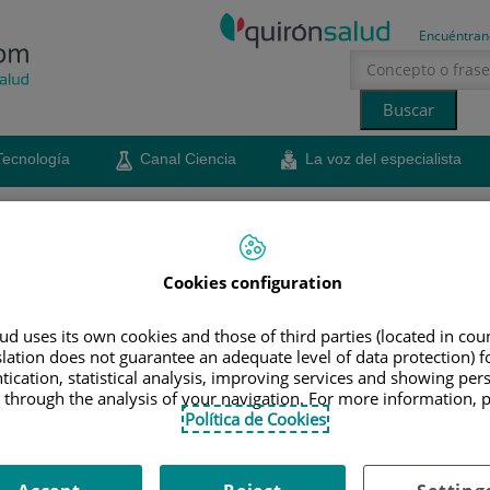
Encuéntran
Tecnología
Canal Ciencia
La voz del especialista
erano
sol
Cookies configuration
de mantener un correcto
d uses its own cookies and those of third parties (located in co
slation does not guarantee an adequate level of data protection) f
tication, statistical analysis, improving services and showing per
 through the analysis of your navigation. For more information, 
 de la Unidad del sueño del Centro Médico Teknon, nos
Política de Cookies
loj biológico y remarca que este debe coincidir con
liar y laboral para evitar que se produzca una
s habla sobre una prueba diagnóstica que permite