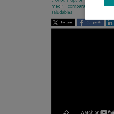
medir, comparar y analiza
saludables
Twittear
Compartir