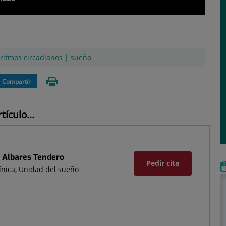
ritmos circadianos
|
sueño
Compartir
ículo...
r Albares Tendero
Pedir cita
línica, Unidad del sueño