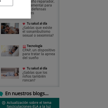
s
El sueño reparador,
fundamental para
unas defensas
fuertes
Tu salud al día
¿Sabías que existe
el sonambulismo
sexual o sexomnia?
Tecnología
CPAP, un dispositivo
para tratar la apnea
del sueño
Tu salud al día
¿Sabías que los
niños también
roncan?
En nuestros blogs...
Actualización sobre el tema
fasciculaciones-ELA a la luz