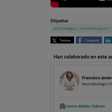
Etiquetas
reloj biológico
|
cronodisrupción
|
Twittear
Compartir
Han colaborado en este art
Francisco Javie
Neurofisiología C
Centro Médico Teknon