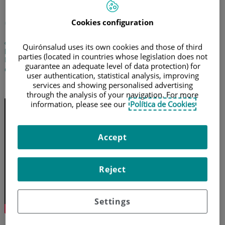
¿Cuál es el origen de la
depresión?
Cookies configuration
¿Qué hay detrás de la depresión: causas biológicas o
Quirónsalud uses its own cookies and those of third
psicológicas? El doctor Miguel Ángel Sánchez, psiquiatra del
parties (located in countries whose legislation does not
Hospital Universitario Fundación Jiménez Díaz, nos resuelve las
guarantee an adequate level of data protection) for
dudas
user authentication, statistical analysis, improving
services and showing personalised advertising
30 de mayo de 2023
through the analysis of your navigation. For more
information, please see our
Política de Cookies
Accept
Reject
Settings