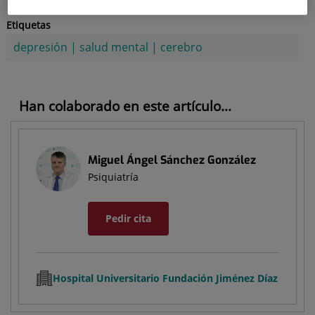
Etiquetas
depresión
|
salud mental
|
cerebro
Han colaborado en este artículo...
Miguel Ángel Sánchez González
Psiquiatría
Pedir cita
Hospital Universitario Fundación Jiménez Díaz