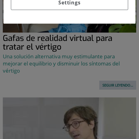
Settings
Gafas de realidad virtual para
tratar el vértigo
Una solución alternativa muy estimulante para
mejorar el equilibrio y disminuir los síntomas del
vértigo
SEGUIR LEYENDO...