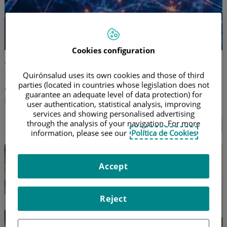
Cookies configuration
MOGHE, el nuevo tipo de epilepsia
infantil difícil de detectar
Quirónsalud uses its own cookies and those of third
parties (located in countries whose legislation does not
Conoce esta enfermedad rara que comienza antes de
guarantee an adequate level of data protection) for
los 3 años, y que es compleja de diagnosticar
user authentication, statistical analysis, improving
services and showing personalised advertising
through the analysis of your navigation. For more
SEGUIR LEYENDO...
information, please see our
Política de Cookies
Accept
Reject