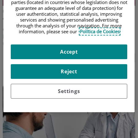
parties (located in countries whose legislation does not
guarantee an adequate level of data protection) for
Cáncer de piel: síntomas y
user authentication, statistical analysis, improving
tratamientos
services and showing personalised advertising
through the analysis of your navigation. For more
Qué causa este tumor en la piel, cómo son las
information, please see our
Política de Cookies
lesiones, y qué operaciones y terapias ayudan a
tratarlo
Accept
SEGUIR LEYENDO...
Reject
Settings