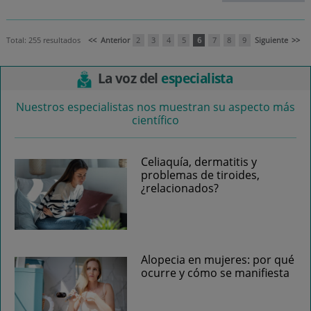
Total: 255 resultados
<<
Anterior
2
3
4
5
6
7
8
9
Siguiente
>>
La voz del
especialista
Nuestros especialistas nos muestran su aspecto más
científico
Celiaquía, dermatitis y
problemas de tiroides,
¿relacionados?
Alopecia en mujeres: por qué
ocurre y cómo se manifiesta