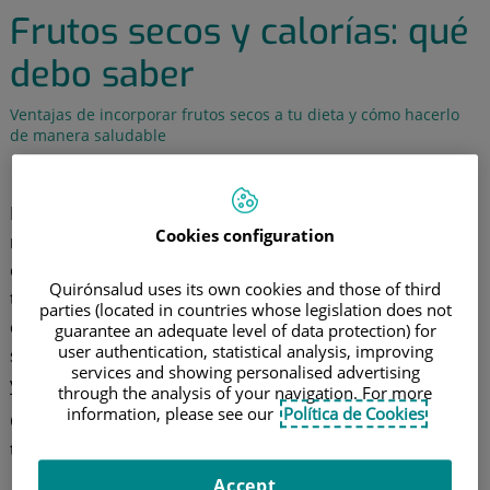
Frutos secos y calorías: qué
debo saber
Ventajas de incorporar frutos secos a tu dieta y cómo hacerlo
de manera saludable
2 de junio de 2021
Los frutos secos contienen muchas calorías, pero eso
Cookies configuration
no quiere decir necesariamente que tomarlos
engorde. La clave está en moderar la ración diaria,
Quirónsalud uses its own cookies and those of third
teniendo en cuenta las necesidades personales. Así
parties (located in countries whose legislation does not
contaremos con un aperitivo nutritivo, saciante y muy
guarantee an adequate level of data protection) for
user authentication, statistical analysis, improving
sabroso, que permite alegrar las piezas de fruta y los
services and showing personalised advertising
yogures, por ejemplo.
through the analysis of your navigation. For more
information, please see our
Política de Cookies
Conoce cómo
incluir los frutos secos en tu dieta
sin
temer por la báscula y ¡aprovéchate de sus nutrientes!
Accept