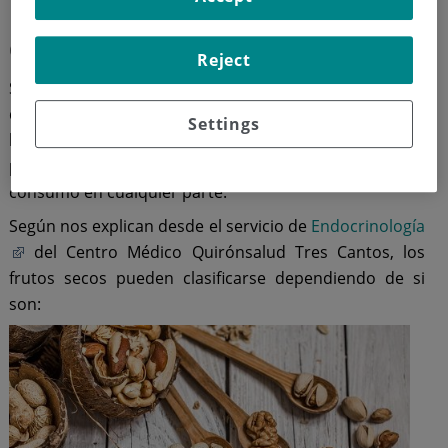
Frutos secos: qué son y su
clasificación
Reject
Son semillas de un tamaño grande que están dentro
de una cáscara dura. Si los comparamos con las
Settings
legumbres, los frutos secos contienen más aceites y se
pueden consumir sin cocinarse, lo que facilita su
consumo en cualquier parte.
Según nos explican desde el servicio de
Endocrinología
del Centro Médico Quirónsalud Tres Cantos, los
frutos secos pueden clasificarse dependiendo de si
son: