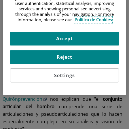
user authentication, statistical analysis, improving
services and showing personalised advertising
through the analysis of your navigation. For more
information, please see our
Política de Cookies
Accept
Reject
Esta articulación se encarga de dirigir los movimientos
Settings
que permiten acercar los objetos, con la ayuda del
codo, y de los movimientos de agarre, en los que
participan la mano y los dedos. Desde
Quirónprevención
nos explican que "el
conjunto
articular del hombro
comprende una serie de
articulaciones y pseudoarticulaciones que lo hacen
especialmente complejo en su análisis y visión de