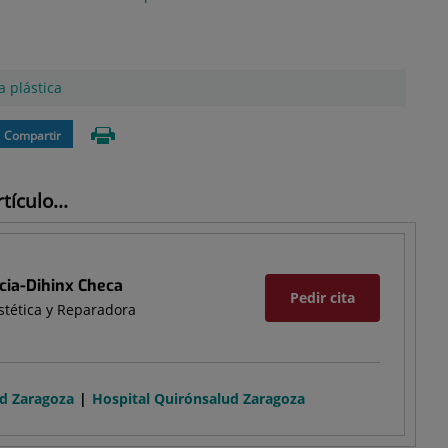
a plástica
Compartir
ículo...
cia-Dihinx Checa
Pedir cita
Estética y Reparadora
ud Zaragoza
Hospital Quirónsalud Zaragoza