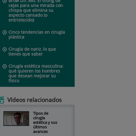
Brow Lift 360: El lifting de
cejas para una mirada con
chispa que elimina su
aspecto cansado (o
entristecido)
Cinco tendencias en cirugía
plástica
Cirugía de nariz, lo que
tienes que saber
Cirugía estética masculina:
qué quieren los hombres
que desean mejorar su
físico
Vídeos relacionados
Tipos de
cirugía
estética y sus
últimos
avances