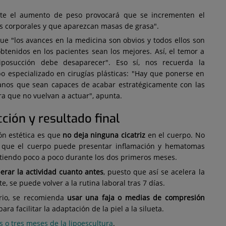
te el aumento de peso provocará que se incrementen el
s corporales y que aparezcan masas de grasa".
ue "los avances en la medicina son obvios y todos ellos son
obtenidos en los pacientes sean los mejores. Así, el temor a
iposucción debe desaparecer". Eso sí, nos recuerda la
o especializado en cirugías plásticas: "Hay que ponerse en
nos que sean capaces de acabar estratégicamente con las
ara que no vuelvan a actuar", apunta.
cción y resultado final
ón estética es que
no deja ninguna cicatriz
en el cuerpo. No
a que el cuerpo puede presentar inflamación y hematomas
itiendo poco a poco durante los dos primeros meses.
rar la actividad cuanto antes
, puesto que así se acelera la
 se puede volver a la rutina laboral tras 7 días.
orio, se recomienda
usar una faja o medias de compresión
ra facilitar la adaptación de la piel a la silueta.
s o tres meses de la lipoescultura
.