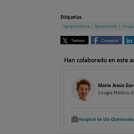
Etiquetas
lipoescultura
|
liposucción
|
cirugí
Twittear
Compartir
Han colaborado en este art
María Jesús Gar
Cirugía Plástica, 
Hospital de Día Quirónsal