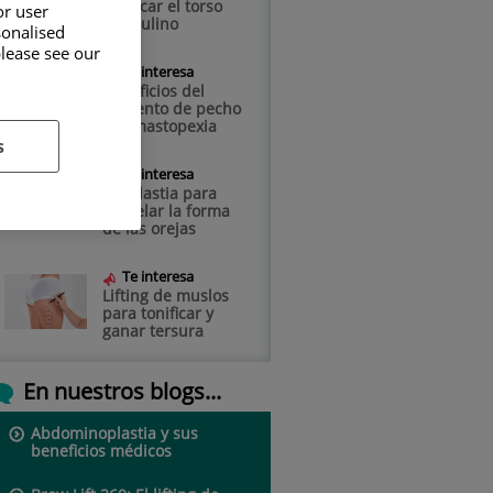
tonificar el torso
or user
masculino
sonalised
please see our
Te interesa
Beneficios del
aumento de pecho
y la mastopexia
s
Te interesa
Otoplastia para
modelar la forma
de las orejas
Te interesa
Lifting de muslos
para tonificar y
ganar tersura
En nuestros blogs...
Abdominoplastia y sus
beneficios médicos