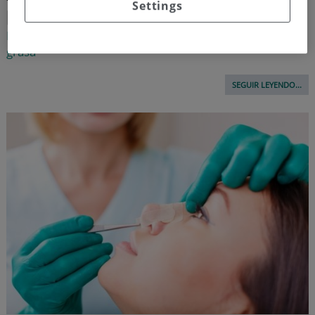
Settings
perfecto
Esta cirugía estética es ideal para lucir tripa firme y sin
grasa
SEGUIR LEYENDO...