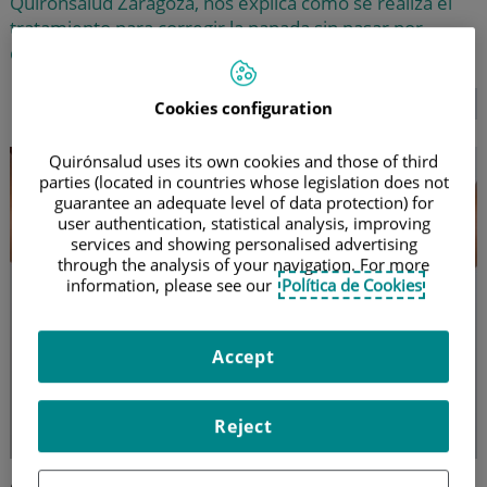
Quirónsalud Zaragoza, nos explica cómo se realiza el
tratamiento para corregir la papada sin pasar por
quirófano
SEGUIR LEYENDO...
Cookies configuration
Quirónsalud uses its own cookies and those of third
parties (located in countries whose legislation does not
guarantee an adequate level of data protection) for
user authentication, statistical analysis, improving
services and showing personalised advertising
through the analysis of your navigation. For more
information, please see our
Política de Cookies
Accept
Reject
Abdominoplastia para un vientre