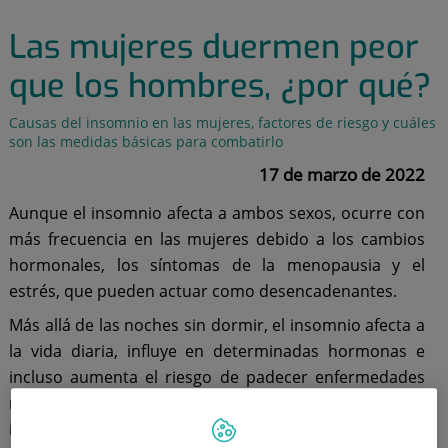
Las mujeres duermen peor
que los hombres, ¿por qué?
Causas del insomnio en las mujeres, factores de riesgo y cuáles
son las medidas básicas para combatirlo
17 de marzo de 2022
Aunque el insomnio afecta a ambos sexos, ocurre con
más frecuencia en las mujeres debido a los cambios
hormonales, los síntomas de la menopausia y el
estrés, que pueden actuar como desencadenantes.
Más allá de las noches sin dormir, el insomnio afecta a
la vida diaria, influye en determinadas hormonas e
incluso aumenta el riesgo de padecer enfermedades
más graves. Antes de optar por un tratamiento, es
importante conocer las causas de este trastorno del