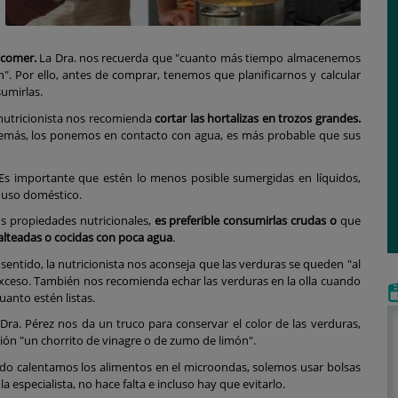
 comer.
La Dra. nos recuerda que "cuanto más tiempo almacenemos
". Por ello, antes de comprar, tenemos que planificarnos y calcular
umirlas.
nutricionista nos recomienda
cortar las hortalizas en trozos grandes.
demás, los ponemos en contacto con agua, es más probable que sus
Es importante que estén lo menos posible sumergidas en líquidos,
e uso doméstico.
s propiedades nutricionales,
es preferible consumirlas crudas o
que
salteadas o cocidas con poca agua
.
sentido, la nutricionista nos aconseja que las verduras se queden "al
 exceso. También nos recomienda echar las verduras en la olla cuando
cuanto estén listas.
Dra. Pérez nos da un truco para conservar el color de las verduras,
ción "un chorrito de vinagre o de zumo de limón".
o calentamos los alimentos en el microondas, solemos usar bolsas
a especialista, no hace falta e incluso hay que evitarlo.