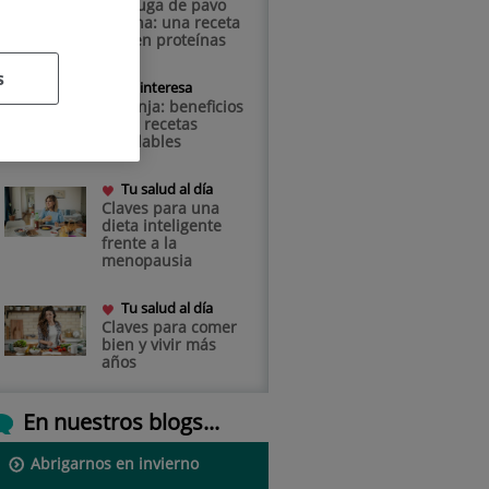
Pechuga de pavo
rellena: una receta
rica en proteínas
s
Te interesa
Naranja: beneficios
y dos recetas
saludables
Tu salud al día
Claves para una
dieta inteligente
frente a la
menopausia
Tu salud al día
Claves para comer
bien y vivir más
años
En nuestros blogs...
Abrigarnos en invierno