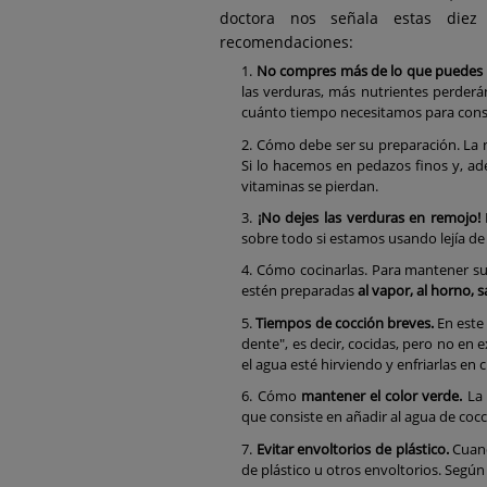
doctora nos señala estas diez
recomendaciones:
No compres más de lo que puedes
las verduras, más nutrientes perderán
cuánto tiempo necesitamos para cons
Cómo debe ser su preparación. La 
Si lo hacemos en pedazos finos y, a
vitaminas se pierdan.
¡No dejes las verduras en remojo!
sobre todo si estamos usando lejía d
Cómo cocinarlas. Para mantener su
estén preparadas
al vapor, al horno, 
Tiempos de cocción breves.
En este 
dente", es decir, cocidas, pero no en
el agua esté hirviendo y enfriarlas en 
Cómo
mantener el color verde.
La 
que consiste en añadir al agua de coc
Evitar envoltorios de plástico.
Cuand
de plástico u otros envoltorios. Según l