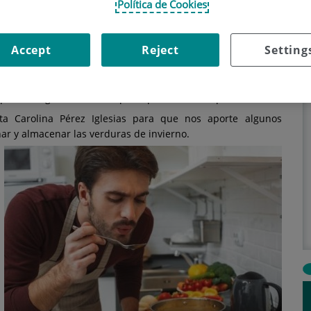
 nutricionales y por su óptimo punto de maduración, las
Política de Cookies
celente opción para incluir en nuestra dieta. Del 21 de
remos en el mercado las típicas de invierno: alcachofas,
, etc.
Accept
Reject
Setting
de verduras, el invierno nos exige un mayor esfuerzo para
onales. Los contrastes de calor y de frío, y la forma de
iquemos algunas medidas para que no se estropeen.
ta Carolina Pérez Iglesias para que nos aporte algunos
nar y almacenar las verduras de invierno.