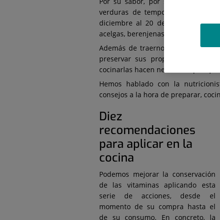
Por su sabor, por sus propiedades
verduras de temporada son una ex
diciembre al 20 de marzo encontra
acelgas, berenjenas, boniatos, brócoli
Además de traernos esta variedad 
preservar sus propiedades nutrici
cocinarlas hacen necesario que apl
Hemos hablado con la nutricionis
consejos a la hora de preparar, coci
Diez
recomendaciones
para aplicar en la
cocina
Podemos mejorar la conservación
de las vitaminas aplicando esta
serie de acciones, desde el
momento de su compra hasta el
de su consumo. En concreto, la