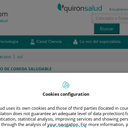
Encuéntran
Tecnología
Canal Ciencia
La voz del especialista
erano
sol
IO DE COMIDA SALUDABLE
onservar las propiedades
Cookies configuration
s hortalizas de invierno no pierdan sus vitaminas
d uses its own cookies and those of third parties (located in co
slation does not guarantee an adequate level of data protection) f
tication, statistical analysis, improving services and showing per
30 de enero de 2019
Compartir
 through the analysis of your navigation. For more information, 