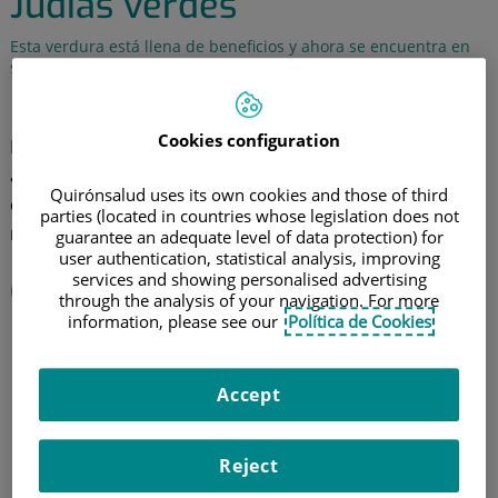
Judías verdes
Esta verdura está llena de beneficios y ahora se encuentra en
su mejor temporada, así que hay que aprovechar
29 de junio de 2018
Cookies configuration
Entre sus propiedades beneficiosas destaca su
actividad reductora de la presión arterial y sus
Quirónsalud uses its own cookies and those of third
cualidades
diuréticas
, por lo que mejoran los casos de
parties (located in countries whose legislation does not
retención de líquidos.
guarantee an adequate level of data protection) for
user authentication, statistical analysis, improving
services and showing personalised advertising
Contra la anemia
through the analysis of your navigation. For more
information, please see our
Política de Cookies
Accept
Reject