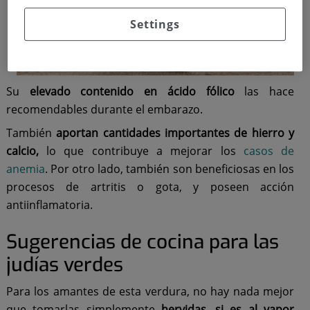
Settings
Su
elevado contenido en ácido fólico
las hace
recomendables durante el embarazo.
También
aportan cantidades importantes de hierro y
calcio,
lo que contribuye a mejorar los
casos de
anemia
. Por otro lado, también son beneficiosas en los
procesos de artritis o gota, y poseen acción
antiinflamatoria.
Sugerencias de cocina para las
judías verdes
Para los amantes de esta verdura, no hay nada mejor
que tomarlas simplemente
hervidas, si es al vapor