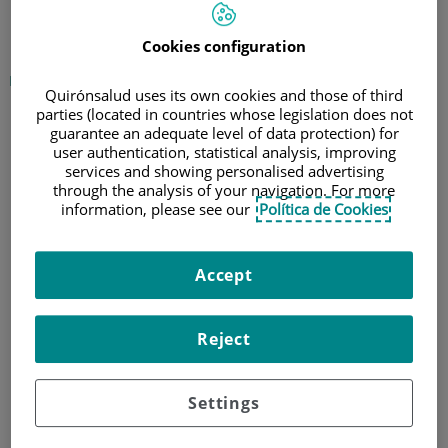
Ravioli giganti con salsa de
piñones y trufa
Cookies configuration
Pasta que siempre gusta, pero con un relleno distinto
Quirónsalud uses its own cookies and those of third
6 de julio de 2016
parties (located in countries whose legislation does not
guarantee an adequate level of data protection) for
user authentication, statistical analysis, improving
Ingredientes
services and showing personalised advertising
through the analysis of your navigation. For more
5 Ravioli giganti rellenos
information, please see our
Política de Cookies
de requesón de búfala y
espinacas
3 cucharaditas de
Accept
piñones
2 cucharadas de nueces
Reject
2 cucharadas de
almendras
3 cucharadas de queso
Settings
parmesano
400 ml de nata líquida