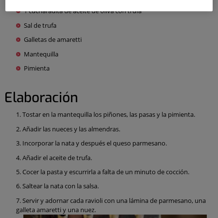
1 cucharadita de aceite de oliva con trufa
Sal de trufa
Galletas de amaretti
Mantequilla
Pimienta
Elaboración
Tostar en la mantequilla los piñones, las pasas y la pimienta.
Añadir las nueces y las almendras.
Incorporar la nata y después el queso parmesano.
Añadir el aceite de trufa.
Cocer la pasta y escurrirla a falta de un minuto de cocción.
Saltear la nata con la salsa.
Servir y adornar cada ravioli con una lámina de parmesano, una
galleta amaretti y una nuez.