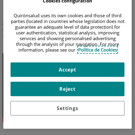
Beber agua en la comida,
Cookies configuration
¿es malo?
Quirónsalud uses its own cookies and those of third
parties (located in countries whose legislation does not
La doctora Eider Sánchez Tolosa, nutricionista de Policlínica
guarantee an adequate level of data protection) for
Gipuzkoa, desmonta el falso mito que rechaza la ingesta de
user authentication, statistical analysis, improving
agua durante las comidas
services and showing personalised advertising
through the analysis of your navigation. For more
22 de junio de 2021
information, please see our
Política de Cookies
Accept
Reject
Settings