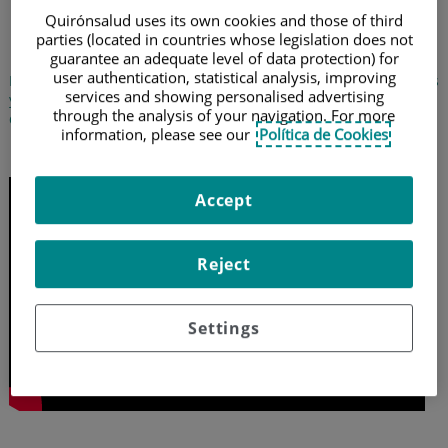
Detección y prevención de
Quirónsalud uses its own cookies and those of third
la otitis en niños
parties (located in countries whose legislation does not
guarantee an adequate level of data protection) for
user authentication, statistical analysis, improving
La pediatra Laura Parra nos ayuda a identificar la otitis en niños
services and showing personalised advertising
y nos indica las pautas para prevenir esta enfermedad típica
through the analysis of your navigation. For more
del verano
information, please see our
Política de Cookies
2 de agosto de 2021
Accept
Reject
Settings