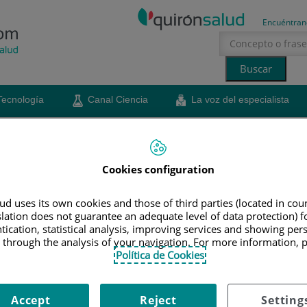
Encuéntran
Tecnología
Canal Ciencia
La voz del especialista
erano
sol
Cookies configuration
niños y cómo identificarlos
d uses its own cookies and those of third parties (located in co
slation does not guarantee an adequate level of data protection) f
tication, statistical analysis, improving services and showing per
pecialista en Neumología del Hospital Universitari
 through the analysis of your navigation. For more information, 
cribe los tipos de tos en los menores y nos explica
Política de Cookies
ría
7 de febrero de 2022
Compartir
Accept
Reject
Setting