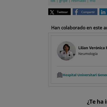
tos
|
gripe
|
resfriado
|
frío
Twittear
Compartir
Han colaborado en este art
Lilian Verónica
Neumología
Hospital Universitari Gene
¿Te ha 