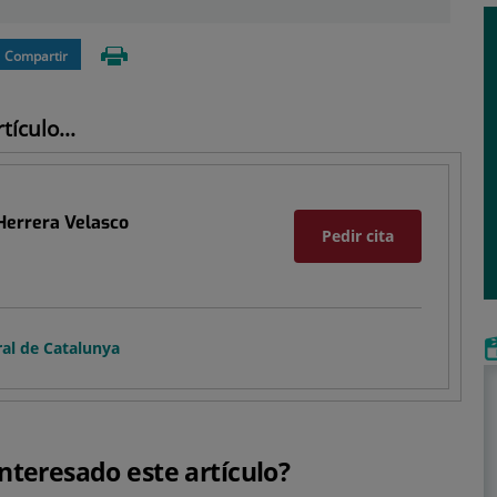
Compartir
ículo...
 Herrera Velasco
Pedir cita
ral de Catalunya
interesado este artículo?