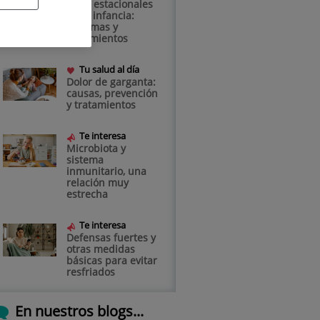
Virus estacionales
en la infancia:
síntomas y
tratamientos
Tu salud al día
Dolor de garganta:
causas, prevención
y tratamientos
Te interesa
Microbiota y
sistema
inmunitario, una
relación muy
estrecha
Te interesa
Defensas fuertes y
otras medidas
básicas para evitar
resfriados
En nuestros blogs...