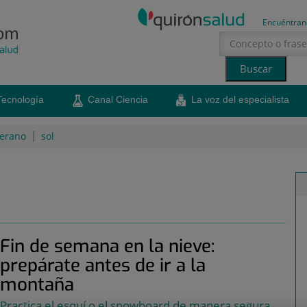
Encuéntran
Tecnología
Canal Ciencia
La voz del especialista
erano
sol
Fin de semana en la nieve:
prepárate antes de ir a la
montaña
Practica el esquí o el snowboard de manera segura