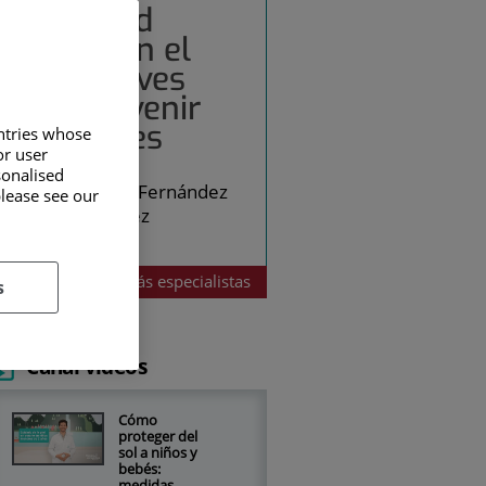
Seguridad
infantil en el
agua: claves
para prevenir
accidentes
untries whose
or user
sonalised
Raquel Fernández
please see our
Martínez
Pediatría
Más
especialistas
s
Canal vídeos
Cómo
proteger del
sol a niños y
bebés:
medidas