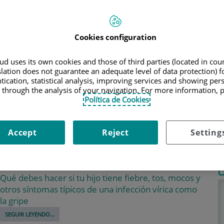
con los consejos de los traumatólogos
SEGUIR LEYENDO...
Cookies configuration
10 errores muy comunes sobre la
gripe que conviene desmentir
d uses its own cookies and those of third parties (located in co
slation does not guarantee an adequate level of data protection) f
Ni es una enfermedad banal, ni hay que restar
tication, statistical analysis, improving services and showing per
 through the analysis of your navigation. For more information, 
importancia a la tos permanente. Toda la verdad
Política de Cookies
sobre esta infección vírica
SEGUIR LEYENDO...
Accept
Reject
Setting
Virus estacionales en la infancia:
síntomas y tratamientos
Qué debes hacer si tu hijo tiene fiebre, tos, mocos y
otros síntomas típicos de una infección vírica como
la gripe
SEGUIR LEYENDO...