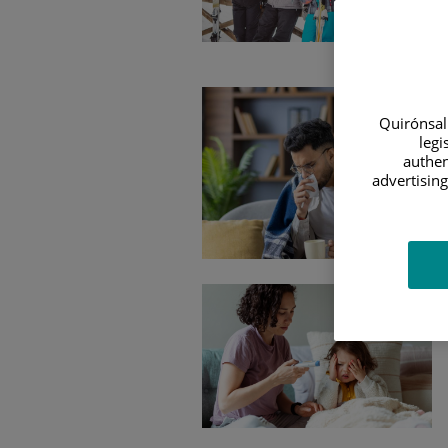
Quirónsalu
legi
authen
advertising