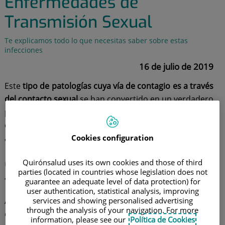
Enfermedades de
Transmisión Sexual
Te explicamos todo lo que necesitas saber sobre estas
infecciones
16 de julio de 2019
Este
tipo de patologías cuya vía de contagio es a través
del contacto sexual
se han convertido en un verdadero
problema de salud en la sociedad, ya que se ha
observado un aumento progresivo en los últimos
Cookies configuration
años.
Causas y tipos de infecciones de
Quirónsalud uses its own cookies and those of third
parties (located in countries whose legislation does not
transmisión sexual (ITS)
guarantee an adequate level of data protection) for
user authentication, statistical analysis, improving
services and showing personalised advertising
Aunque
las causas son muy variadas
, en general están
through the analysis of your navigation. For more
originadas por:
information, please see our
Política de Cookies