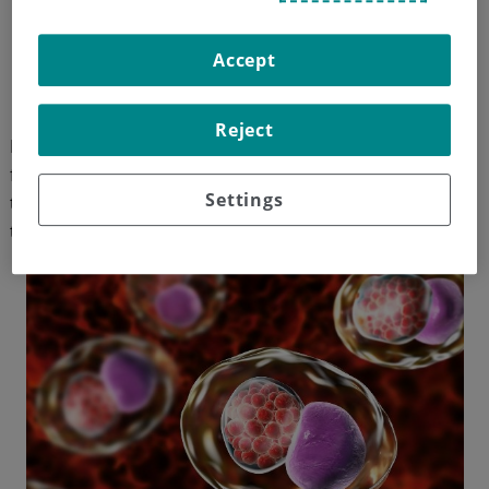
Bacterias
Parásitos
Accept
Hongos
Virus
Reject
Entre los más de
veinte tipos de ITS
, las más
frecuentes son la gonorrea, infecciones por Chlamydia
Settings
trachomatis, VPH, herpes genital, sífilis, VH/SIDA y
tricomoniasis.