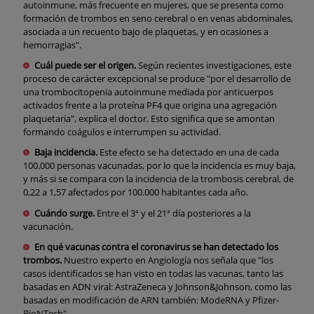
autoinmune, más frecuente en mujeres, que se presenta como
formación de trombos en seno cerebral o en venas abdominales,
asociada a un recuento bajo de plaquetas, y en ocasiones a
hemorragias".
Cuál puede ser el origen.
Según recientes investigaciones, este
proceso de carácter excepcional se produce "por el desarrollo de
una trombocitopenia autoinmune mediada por anticuerpos
activados frente a la proteína PF4 que origina una agregación
plaquetaria", explica el doctor. Esto significa que se amontan
formando coágulos e interrumpen su actividad.
Baja incidencia.
Este efecto se ha detectado en una de cada
100.000 personas vacunadas, por lo que la incidencia es muy baja,
y más si se compara con la incidencia de la trombosis cerebral, de
0,22 a 1,57 afectados por 100.000 habitantes cada año.
Cuándo surge.
Entre el 3ª y el 21ª día posteriores a la
vacunación.
En qué vacunas contra el coronavirus se han detectado los
trombos.
Nuestro experto en Angiología nos señala que "los
casos identificados se han visto en todas las vacunas, tanto las
basadas en ADN viral: AstraZeneca y Johnson&Johnson, como las
basadas en modificación de ARN también: ModeRNA y Pfizer-
BioNTech".