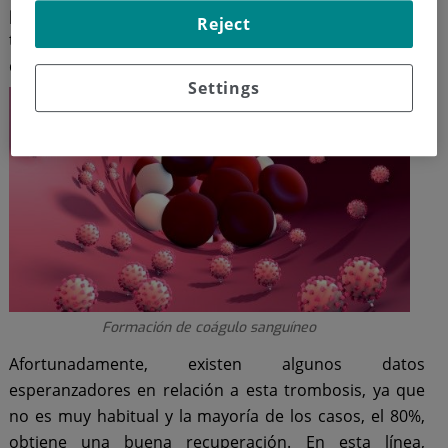
puede causar hemorragias e infartos,
y deterioro del
Reject
tejido cerebral perteneciente a la vena trombosada, es
decir, la vena afectada por el trombo.
Settings
Formación de coágulo sanguíneo
Afortunadamente, existen algunos datos
esperanzadores en relación a esta trombosis, ya que
no es muy habitual y la mayoría de los casos, el 80%,
obtiene una buena recuperación. En esta línea,