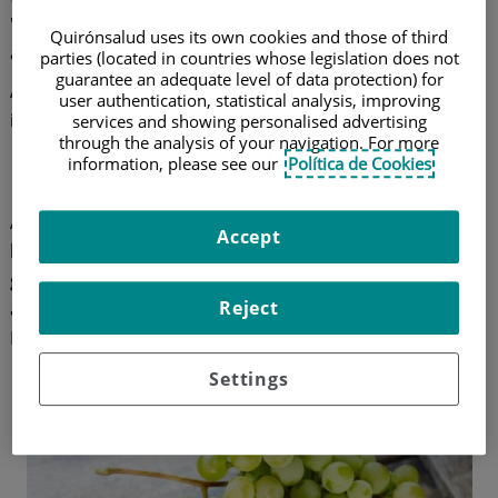
"por sus características,
la uva fortalece a las arterias y
Quirónsalud uses its own cookies and those of third
al corazón
".
parties (located in countries whose legislation does not
guarantee an adequate level of data protection) for
Atentos a su valor nutricional y a quiénes beneficia su
user authentication, statistical analysis, improving
ingesta.
services and showing personalised advertising
through the analysis of your navigation. For more
information, please see our
Política de Cookies
¿De dónde vienen las uvas?
Al parecer su origen se sitúa en el Mar Caspio, que se
Accept
localiza entre Europa y Asia. Desde las orillas de este
gran lago se introdujo en otras zonas europeas con la
Reject
ayuda del comercio que se realizaba por el mar
Mediterráneo.
Settings