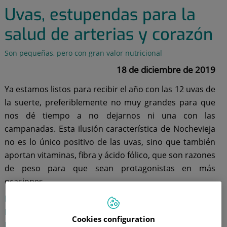
Uvas, estupendas para la
salud de arterias y corazón
Son pequeñas, pero con gran valor nutricional
18 de diciembre de 2019
Ya estamos listos para recibir el año con las 12 uvas de
la suerte, preferiblemente no muy grandes para que
nos dé tiempo a no dejarnos ni una con las
campanadas. Esta ilusión característica de Nochevieja
no es lo único positivo de las uvas, sino que también
aportan vitaminas, fibra y ácido fólico, que son razones
de peso para que sean protagonistas en más
ocasiones.
Elena Pérez Montero
, especialista en
Endocrinología y
Nutrición
de los hospitales universitarios
Ruber Juan
Cookies configuration
Bravo
y
Quirónsalud Madrid
, hace hincapié en que