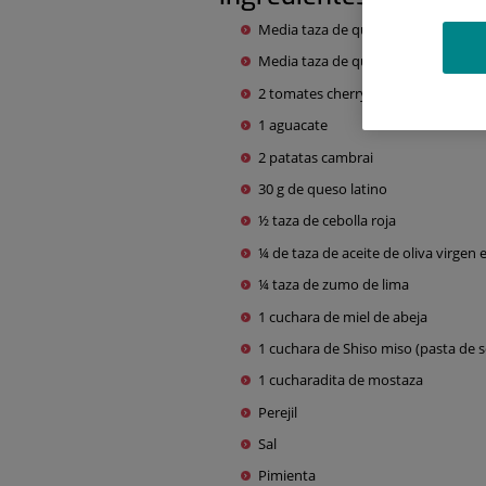
Media taza de quinua blanca
Media taza de quinua roja
2 tomates cherry
1 aguacate
2 patatas cambrai
30 g de queso latino
½ taza de cebolla roja
¼ de taza de aceite de oliva virgen 
¼ taza de zumo de lima
1 cuchara de miel de abeja
1 cuchara de Shiso miso (pasta de 
1 cucharadita de mostaza
Perejil
Sal
Pimienta