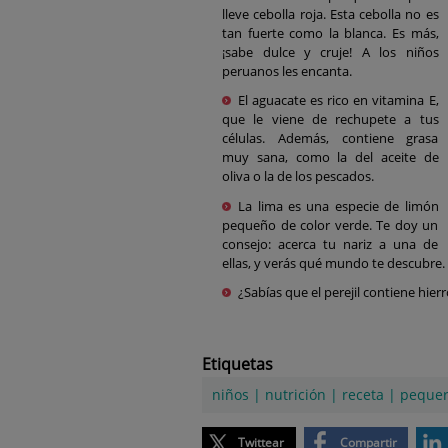
lleve cebolla roja. Esta cebolla no es
tan fuerte como la blanca. Es más,
¡sabe dulce y cruje! A los niños
peruanos les encanta.
El aguacate es rico en vitamina E,
que le viene de rechupete a tus
células. Además, contiene grasa
muy sana, como la del aceite de
oliva o la de los pescados.
La lima es una especie de limón
pequeño de color verde. Te doy un
consejo: acerca tu nariz a una de
ellas, y verás qué mundo te descubre
¿Sabías que el perejil contiene hie
Etiquetas
niños
|
nutrición
|
receta
|
pequer
Twittear
Compartir