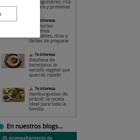
con legumbres: rica
en fibra y proteínas
s
Te interesa
Zanahorias:
aperitivos
saludables, ricos y
fáciles de preparar
Te interesa
Boloñesa de
berenjena: la
versión vegetal que
querrás repetir
Te interesa
Hamburguesas de
brócoli: la receta
ideal para toda la
familia
En nuestros blogs...
Acompañamiento de