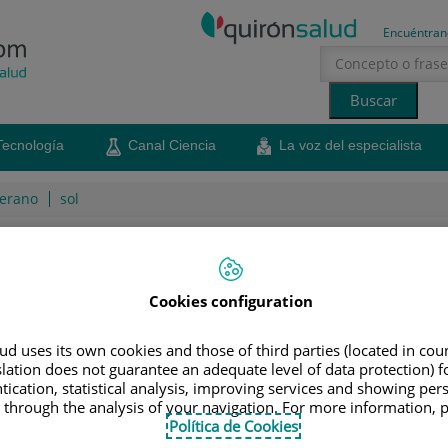
Encuéntran
Tecnología
Canal Ciencia
La voz del especialista
erano
sol
RRECETAS
noa
Cookies configuration
cubrir este sano cereal, que seguro que atrae la
d uses its own cookies and those of third parties (located in co
slation does not guarantee an adequate level of data protection) f
tication, statistical analysis, improving services and showing per
5 de julio de 2017
Compartir
 through the analysis of your navigation. For more information, 
Política de Cookies