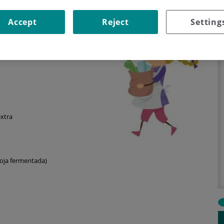
Accept
Reject
Setting
extra
soja fermentada)