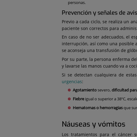
personas.
Prevención y señales de avi
Previo a cada ciclo, se realiza un an
paciente son correctos para administ
En caso de no ser adecuados, el es
interrupción, así como una posible 
se aconseja una transfusión de glóbu
Por su parte, la persona enferma d
y lavarse las manos cuando va a coc
Si se detectan cualquiera de esta
urgencias
:
Agotamiento
severo,
dificultad par
Fiebre
igual o superior a 38ºC, esca
Hematomas o hemorragias
que su
Náuseas y vómitos
Los tratamientos para el cáncer 