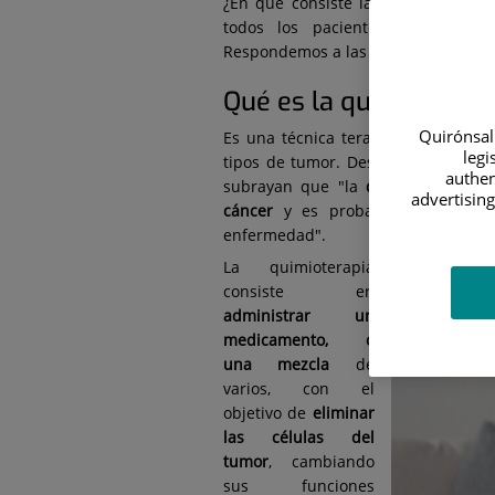
¿En qué consiste la quimioterapia 
todos los pacientes oncológico
Respondemos a las preguntas más ha
Qué es la quimioterap
Quirónsalu
Es una técnica terapéutica que
se 
legi
tipos de tumor. Desde el servicio 
authen
subrayan que "la
quimioterapia es
advertising
cáncer
y es probable que forme 
enfermedad".
La quimioterapia
consiste en
administrar un
medicamento, o
una mezcla
de
varios, con el
objetivo de
eliminar
las células del
tumor
, cambiando
sus funciones