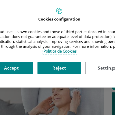
para el cáncer? ¿cuáles son sus efectos? ¿son similares en
s? ¿cómo se pueden prevenir y tratar estas secuelas?
bituales sobre este tratamiento para el cáncer.
Cookies configuration
ia
d uses its own cookies and those of third parties (located in co
usa en el tratamiento para el cáncer de pecho
, entre otros
slation does not guarantee an adequate level of data protection) f
de
Oncología Médica
del
Hospital Universitario La Luz
nos
tication, statistical analysis, improving services and showing per
 uno de los pilares del tratamiento de los pacientes con
 through the analysis of your navigation. For more information, 
parte de su tratamiento en distintos momentos de la
Política de Cookies
Accept
Reject
Setting