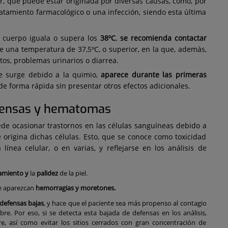
r, que puede estar originada por diversas causas, como, por
ratamiento farmacológico o una infección, siendo esta última
 cuerpo iguala o supera los
38ºC
,
se recomienda contactar
e una temperatura de 37,5ºC, o superior, en la que, además,
 tos, problemas urinarios o diarrea.
e surge debido a la quimio,
aparece durante las primeras
e forma rápida sin presentar otros efectos adicionales.
fensas y hematomas
de ocasionar trastornos en las células sanguíneas debido a
 origina dichas células. Esto, que se conoce como toxicidad
línea celular, o en varias, y reflejarse en los análisis de
amiento y
la
palidez
de la piel.
e aparezcan
hemorragias y moretones.
defensas bajas
, y hace que el paciente sea más propenso al contagio
ebre. Por eso, si se detecta esta bajada de defensas en los análisis,
e, así como evitar los sitios cerrados con gran concentración de