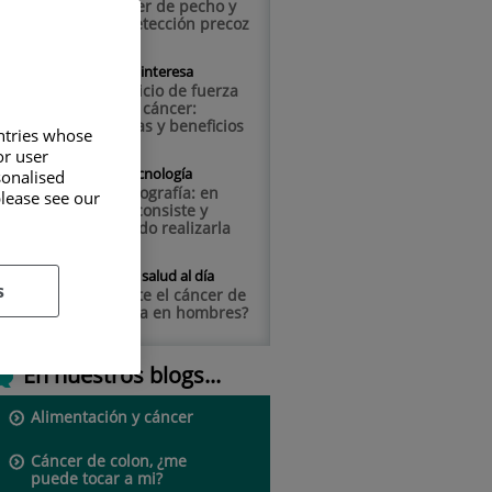
cáncer de pecho y
su detección precoz
Te interesa
Ejercicio de fuerza
en el cáncer:
pautas y beneficios
untries whose
or user
Tecnología
sonalised
Mamografía: en
please see our
qué consiste y
cuándo realizarla
Tu salud al día
s
¿Existe el cáncer de
mama en hombres?
En nuestros blogs...
Alimentación y cáncer
Cáncer de colon, ¿me
puede tocar a mi?