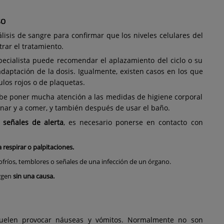
so
álisis de sangre para confirmar que los niveles celulares del
rar el tratamiento.
pecialista puede recomendar el aplazamiento del ciclo o su
adaptación de la dosis. Igualmente, existen casos en los que
los rojos o de plaquetas.
ebe poner mucha atención a las medidas de higiene corporal
inar y a comer, y también después de usar el baño.
s
señales de alerta
, es necesario ponerse en contacto con
a respirar o palpitaciones.
lofríos, temblores o señales de una infección de un órgano.
rgen
sin una causa.
suelen provocar náuseas y vómitos. Normalmente no son