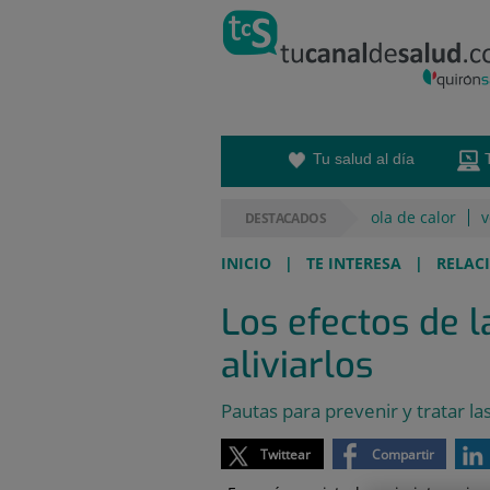
Saltar al contenido
Saltar
al
contenido
Tu salud al día
ola de calor
v
DESTACADOS
INICIO
|
TE INTERESA
|
RELACI
Los efectos de 
aliviarlos
Pautas para prevenir y tratar la
Twittear
Compartir