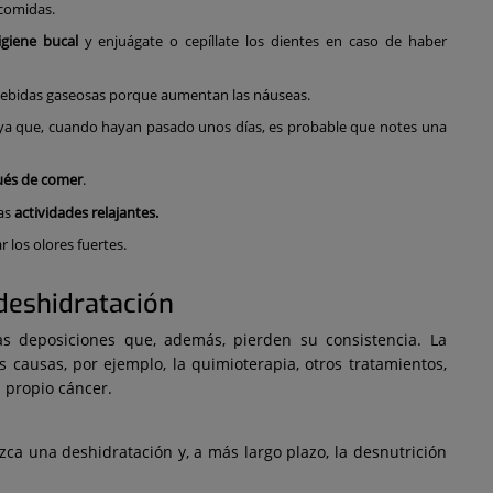
 comidas.
igiene bucal
y enjuágate o cepíllate los dientes en caso de haber
bebidas gaseosas porque aumentan las náuseas.
 ya que, cuando hayan pasado unos días, es probable que notes una
és de comer
.
ras
actividades relajantes.
r los olores fuertes.
 deshidratación
s deposiciones que, además, pierden su consistencia. La
 causas, por ejemplo, la quimioterapia, otros tratamientos,
 propio cáncer.
ca una deshidratación y, a más largo plazo, la desnutrición