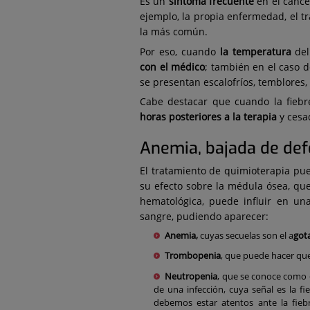
Es un
síntoma
frecuente
en el cánce
ejemplo, la propia enfermedad, el t
la más común.
Por eso, cuando
la temperatura
del
con el médico
; también en el caso d
se presentan escalofríos, temblores,
Cabe destacar que cuando la fiebr
horas posteriores a la terapia
y cesad
Anemia, bajada de de
El tratamiento de quimioterapia pue
su efecto sobre la médula ósea, que
hematológica, puede influir en una 
sangre, pudiendo aparecer:
Anemia,
cuyas secuelas son el a
got
Trombopenia
, que puede hacer qu
Neutropenia
, que se conoce como
de una infección, cuya señal es la fi
debemos estar atentos ante la fiebr