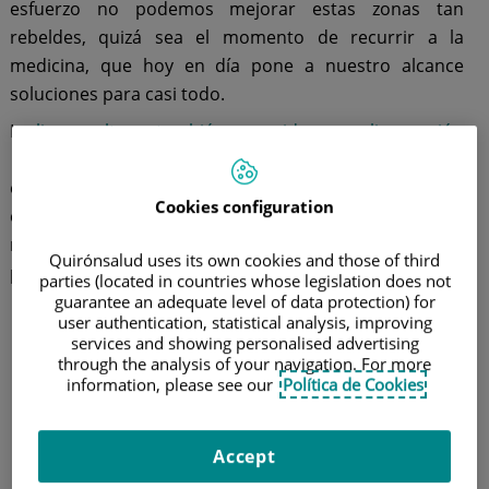
esfuerzo no podemos mejorar estas zonas tan
rebeldes, quizá sea el momento de recurrir a la
medicina, que hoy en día pone a nuestro alcance
soluciones para casi todo.
La
lipoescultura, también conocida como liposucción
, es la cirugía plástica más demandada para eliminar
esa grasa tan difícil y para lograr una forma atractiva
Cookies configuration
en piernas, brazos y abdomen. Te explicamos cómo se
realiza, cuánto duran los resultados y qué esperar del
Quirónsalud uses its own cookies and those of third
postoperatorio.
parties (located in countries whose legislation does not
guarantee an adequate level of data protection) for
La
user authentication, statistical analysis, improving
services and showing personalised advertising
through the analysis of your navigation. For more
information, please see our
Política de Cookies
Accept