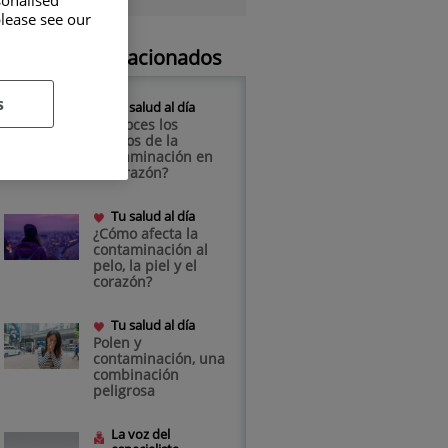
sonalised
please see our
Artículos relacionados
s
Tu salud al día
¿Conoces los
riesgos de la
contaminación en
el corazón?
Tu salud al día
¿Cómo afecta la
contaminación al
pelo, la piel y el
corazón?
Tu salud al día
Polen y
contaminación, una
combinación
peligrosa
La voz del