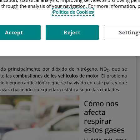
tication, statistical analysis, improving services and showing per
 through the analysis of your navigation. For more information, 
estamos escuchando que los niveles de contaminación están
Política de Cookies
 las grandes ciudades. De hecho, las personas que viven en
de lo que se ha venido llamando "la boina gris", que no es
ire de gases contaminantes y nocivos para la salud
. Pero
Accept
Reject
Setting
mpuestos pueden perjudicarnos?
es grises acumuladas sobre las
ida principalmente por dióxido de nitrógeno, NO
, que se
2
te las
combustiones de los vehículos de motor
. El problema
de bloqueo anticiclónico que se ha vivido en este país, y que
azara haciendo que quedara estática sobre las ciudades.
Cómo nos
afecta
respirar
estos gases