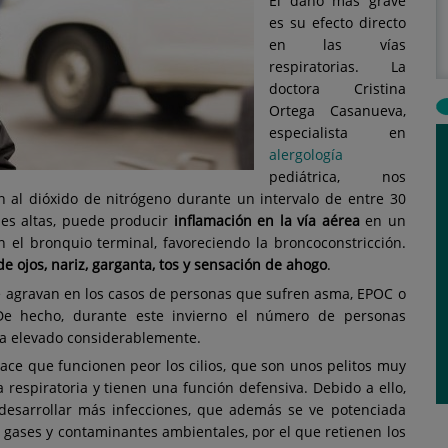
El daño más grave
es su efecto directo
en las vías
respiratorias. La
doctora Cristina
Ortega Casanueva,
especialista en
alergología
pediátrica, nos
n al dióxido de nitrógeno durante un intervalo de entre 30
es altas, puede producir
inflamación en la vía aérea
en un
 el bronquio terminal, favoreciendo la broncoconstricción.
 de ojos, nariz, garganta, tos y sensación de ahogo
.
e agravan en los casos de personas que sufren asma, EPOC o
. De hecho, durante este invierno el número de personas
ha elevado considerablemente.
ce que funcionen peor los cilios, que son unos pelitos muy
a respiratoria y tienen una función defensiva. Debido a ello,
 desarrollar más infecciones, que además se ve potenciada
s gases y contaminantes ambientales, por el que retienen los