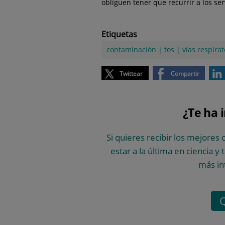
obliguen tener que recurrir a los ser
Etiquetas
contaminación
|
tos
|
vías respirat
Twittear
Compartir
¿Te ha 
Si quieres recibir los mejores 
estar a la última en ciencia y
más in
Q