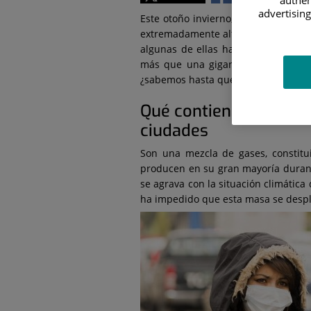
authen
advertising
Este otoño invierno, una vez más, 
extremadamente altos, sobre todo en
algunas de ellas han sido testigos 
más que una gigantesca
masa de a
¿sabemos hasta qué punto estos co
Qué contienen las nub
ciudades
Son una mezcla de gases, constitu
producen en su gran mayoría duran
se agrava con la situación climática 
ha impedido que esta masa se despl