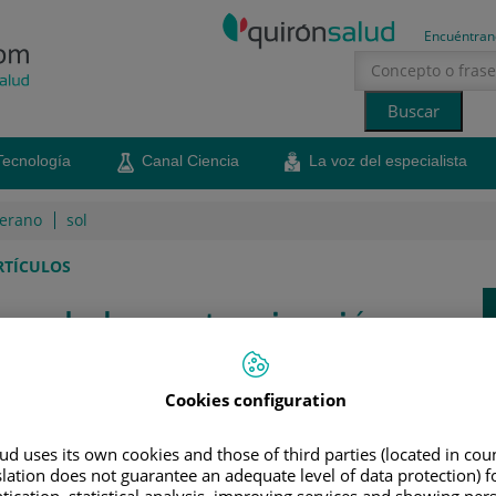
Encuéntran
Tecnología
Canal Ciencia
La voz del especialista
erano
sol
RTÍCULOS
tos de la contaminación en
smo
Cookies configuration
, fundamentalmente, las vías respiratorias, pero
 y la garganta
d uses its own cookies and those of third parties (located in co
slation does not guarantee an adequate level of data protection) f
26 de octubre de 2017
Compartir