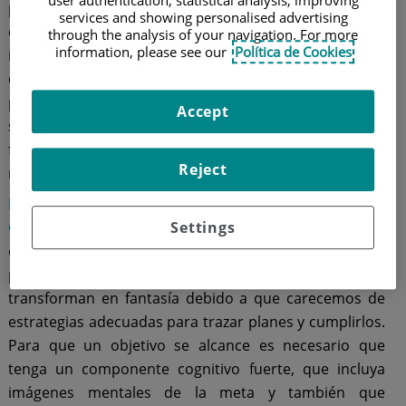
pero sabemos que
no siempre es fácil
, aunque lo
services and showing personalised advertising
cogemos con ganas una vez más. Por eso es
through the analysis of your navigation. For more
information, please see our
Política de Cookies
importante que contemos con alguna
herramienta
que nos ayude
a que la ilusión no se vaya perdiendo
por el camino, según pasan las semanas y los meses, y
Accept
sobre todo, es fundamental es que no acabemos
frustrados por no haber conseguido ver cumplidas
Reject
nuestras aspiraciones.
Nuria Javaloyes Bernacer
, especialista en
Psicología
Settings
Clínica
del
Hospital Quirónsalud Torrevieja
, nos
explica que "no cumplimos nuestros propósitos
porque los lanzamos como ilusiones que se
transforman en fantasía debido a que carecemos de
estrategias adecuadas para trazar planes y cumplirlos.
Para que un objetivo se alcance es necesario que
tenga un componente cognitivo fuerte, que incluya
imágenes mentales de la meta y también que