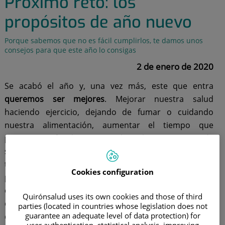
Próximo reto: los
propósitos de año nuevo
Porque sabemos que no es fácil cumplirlos, te damos unos
consejos para que este año lo consigas
2 de enero de 2020
Se acabó el año y, una vez más, este que entra
queremos ser mejores
. Mejorar nuestra salud
haciendo ejercicio, dejando de fumar o cuidando
nuestra alimentación, aumentar el tiempo que
pasamos en familia para que las relaciones sean más
satisfactorias, realizar ese viaje con el que llevamos
tiempo soñando, recuperar esa amistad que dejamos
Cookies configuration
perder tontamente… Los propósitos que nos hacemos
cada vez que empieza un año nuevo son tan diversos
Quirónsalud uses its own cookies and those of third
como lo somos las personas que los formulamos. Y
parties (located in countries whose legislation does not
guarantee an adequate level of data protection) for
deseamos que se cumplan con todas nuestras fuerzas,
user authentication, statistical analysis, improving