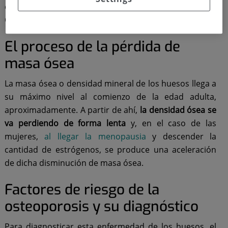
estima desde la Organización Mundial de la Salud, la
OMS.
El proceso de la pérdida de
masa ósea
La masa ósea o densidad mineral de los huesos llega a
su máximo nivel al comienzo de la edad adulta,
aproximadamente. A partir de ahí,
la densidad ósea se
va perdiendo de forma lenta
y, en el caso de las
mujeres,
al llegar la menopausia
y descender la
cantidad de estrógenos, se produce una aceleración
de dicha disminución de masa ósea.
Factores de riesgo de la
osteoporosis y su diagnóstico
Para diagnosticar esta enfermedad de los huesos, el