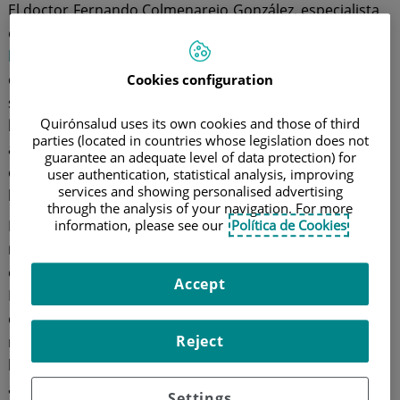
El doctor Fernando Colmenarejo González, especialista
en
Ginecología y Obstetricia
y Director de la
Unidad de
la Mujer del Hospital Quirónsalud Zaragoza
, nos
explica que "la osteoporosis es una enfermedad
Cookies configuration
sistémica del esqueleto que se caracteriza por
una
Quirónsalud uses its own cookies and those of third
baja masa ósea acompañada de un deterioro en la
parties (located in countries whose legislation does not
arquitectura del hueso
", y, como consecuencia de
guarantee an adequate level of data protection) for
esto, se produce un aumento de la fragilidad de los
user authentication, statistical analysis, improving
services and showing personalised advertising
huesos.
through the analysis of your navigation. For more
La osteoporosis puede desarrollarse en hombres y en
information, please see our
Política de Cookies
mujeres
, aunque son ellas
las más afectadas
por esta
enfermedad, en especial
después de la menopausia
.
Accept
En esta etapa de la salud femenina, los estrógenos,
que son unas hormonas que ofrecen una protección
Reject
natural a la mujer, descienden de forma brusca. A esto
hay que añadir que el 40% de las mujeres de más de 50
años tiene riesgo de sufrir una fractura, según se
Settings