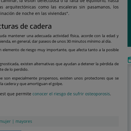
caminar, la visión defectuosa o la falta de equilibrio, hasta
as arquitectónicas como las escaleras sin pasamanos, los
minación de noche en las viviendas".
cturas de cadera
uda mantener una adecuada actividad física, acorde con la edad y
omienda, en general, dar paseos de unos 30 minutos mínimo al día.
un elemento de riesgo muy importante, que afecta tanto a la posible
agnosticada, existen alternativas que ayudan a detener la pérdida de
rte de lo perdido.
que son especialmente propensos, existen unos protectores que se
de la cadera y que amortiguan el golpe.
test que permite
conocer el riesgo de sufrir osteoporosis
.
mujer
|
mayores