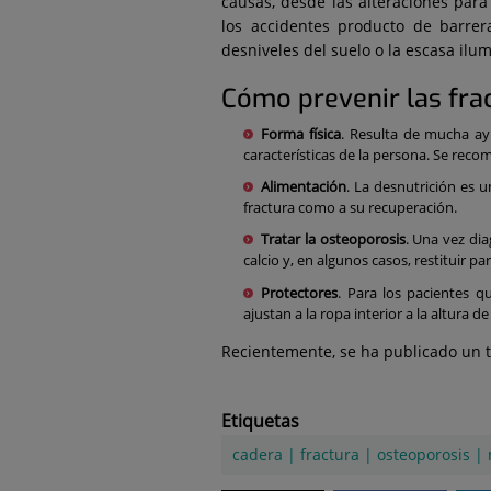
causas, desde las alteraciones para 
los accidentes producto de barrer
desniveles del suelo o la escasa ilu
Cómo prevenir las fra
Forma física
. Resulta de mucha ay
características de la persona. Se rec
Alimentación
. La desnutrición es 
fractura como a su recuperación.
Tratar la osteoporosis
. Una vez di
calcio y, en algunos casos, restituir pa
Protectores
. Para los pacientes 
ajustan a la ropa interior a la altura 
Recientemente, se ha publicado un 
Etiquetas
cadera
|
fractura
|
osteoporosis
|