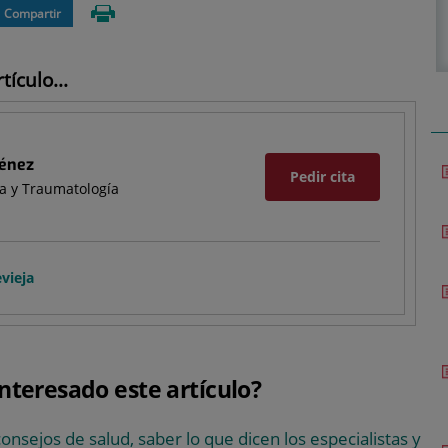
Compartir
ículo...
ménez
Pedir cita
a y Traumatología
vieja
interesado este artículo?
consejos de salud, saber lo que dicen los especialistas y