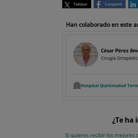
Twittear
Compartir
Han colaborado en este art
César Pérez Ji
Cirugía Ortopédic
Hospital Quirónsalud Torre
¿Te ha 
Si quieres recibir los mejores 