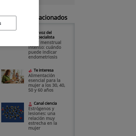
Artículos relacionados
s
La voz del
especialista
Dolor menstrual
intenso: cuándo
puede indicar
endometriosis
Te interesa
Alimentación
esencial para la
mujer a los 30, 40,
50 y 60 años
Canal ciencia
Estrógenos y
lesiones: una
relación muy
estrecha en la
mujer