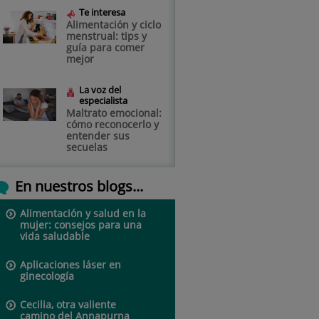
Te interesa
Alimentación y ciclo
menstrual: tips y
guía para comer
mejor
La voz del
especialista
Maltrato emocional:
cómo reconocerlo y
entender sus
secuelas
En nuestros blogs...
Alimentación y salud en la
mujer: consejos para una
vida saludable
Aplicaciones láser en
ginecología
Cecilia, otra valiente
camino del Annapurna