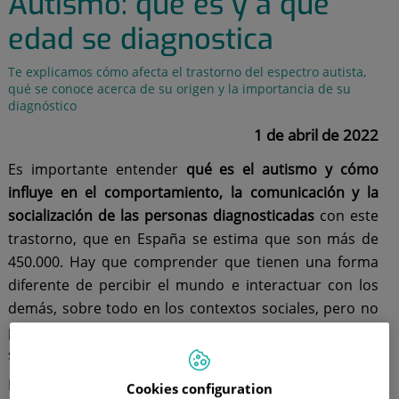
Autismo: qué es y a qué
edad se diagnostica
Te explicamos cómo afecta el trastorno del espectro autista,
qué se conoce acerca de su origen y la importancia de su
diagnóstico
1 de abril de 2022
Es importante entender
qué es el autismo y cómo
influye en el comportamiento, la comunicación y la
socialización de las personas diagnosticadas
con este
trastorno, que en España se estima que son más de
450.000. Hay que comprender que tienen una forma
diferente de percibir el mundo e interactuar con los
demás, sobre todo en los contextos sociales, pero no
por ello están limitados para trabajar y desarrollarse
socialmente.
La asistencia sanitaria es cada vez más consciente de
Cookies configuration