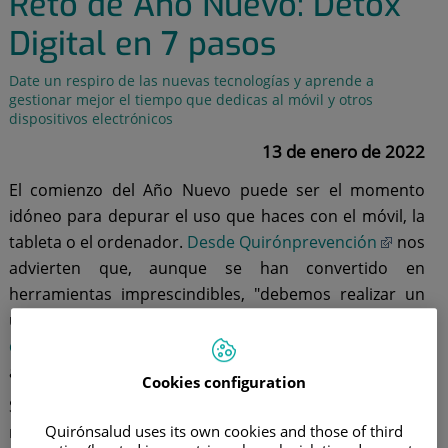
Reto de Año Nuevo: Détox
Digital en 7 pasos
Date un respiro de las nuevas tecnologías y aprende a
gestionar mejor el tiempo que dedicas al móvil y otros
dispositivos electrónicos
13 de enero de 2022
El comienzo del Año Nuevo puede ser el momento
idóneo para depurar el uso que haces con el móvil, la
tableta o el ordenador.
Desde Quirónprevención
nos
advierten que, aunque se han convertido en
herramientas imprescindibles, "debemos realizar un
uso saludable para prevenir problemas como
el
cansancio ocular
,
dolores musculares
, sobrepeso,
alteraciones de sueño o fatiga emocional".
Cookies configuration
Si quieres librarte de la dependencia que tienes con el
móvil o con otro dispositivo electrónico, te
Quirónsalud uses its own cookies and those of third