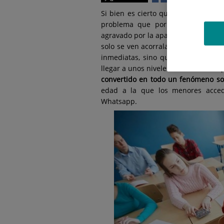
Si bien es cierto que el acoso esco
problema que por desgracia ha exi
agravado por la aparición de una nu
solo se ven acorralados física y psi
inmediatas, sino que el acoso pued
llegar a unos niveles de difusión i
convertido en todo un fenómeno soc
edad a la que los menores accede
Whatsapp.