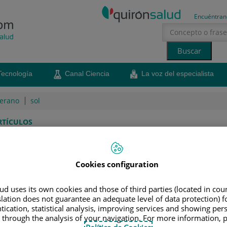
Encuéntran
Tecnología
Canal Ciencia
La voz del especialista
erano
sol
RTÍCULOS
r a la delincuencia, una
al
Cookies configuration
ar el acoso, cómo actuar y evitar que la conducta de la
d uses its own cookies and those of third parties (located in co
slation does not guarantee an adequate level of data protection) f
ulta
tication, statistical analysis, improving services and showing per
 through the analysis of your navigation. For more information, 
24 de enero de 2018
Compartir