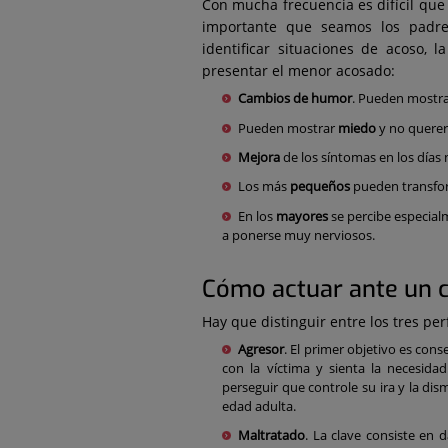
Con mucha frecuencia es difícil que
importante que seamos los padre
identificar situaciones de acoso, 
presentar el menor acosado:
Cambios de humor
. Pueden mostrar
Pueden mostrar
miedo
y no querer
Mejora
de los síntomas en los días 
Los más
pequeños
pueden transform
En los
mayores
se percibe especial
a ponerse muy nerviosos.
Cómo actuar ante un 
Hay que distinguir entre los tres per
Agresor
. El primer objetivo es con
con la víctima y sienta la necesid
perseguir que controle su ira y la di
edad adulta.
Maltratado
. La clave consiste en 