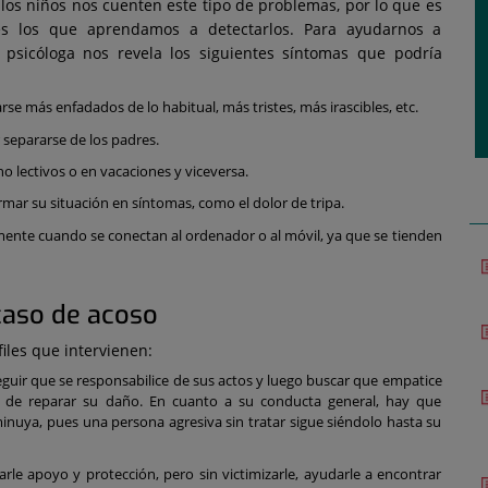
 los niños nos cuenten este tipo de problemas, por lo que es
s los que aprendamos a detectarlos. Para ayudarnos a
la psicóloga nos revela los siguientes síntomas que podría
se más enfadados de lo habitual, más tristes, más irascibles, etc.
 separarse de los padres.
no lectivos o en vacaciones y viceversa.
ar su situación en síntomas, como el dolor de tripa.
mente cuando se conectan al ordenador o al móvil, ya que se tienden
caso de acoso
files que intervienen:
seguir que se responsabilice de sus actos y luego buscar que empatice
ad de reparar su daño. En cuanto a su conducta general, hay que
sminuya, pues una persona agresiva sin tratar sigue siéndolo hasta su
darle apoyo y protección, pero sin victimizarle, ayudarle a encontrar