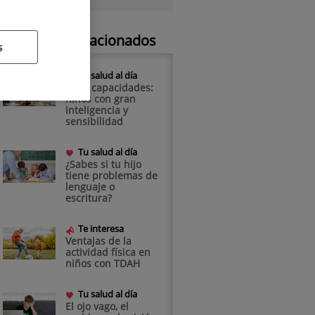
Artículos relacionados
s
Tu salud al día
Altas capacidades:
niños con gran
inteligencia y
sensibilidad
Tu salud al día
¿Sabes si tu hijo
tiene problemas de
lenguaje o
escritura?
Te interesa
Ventajas de la
actividad física en
niños con TDAH
Tu salud al día
El ojo vago, el