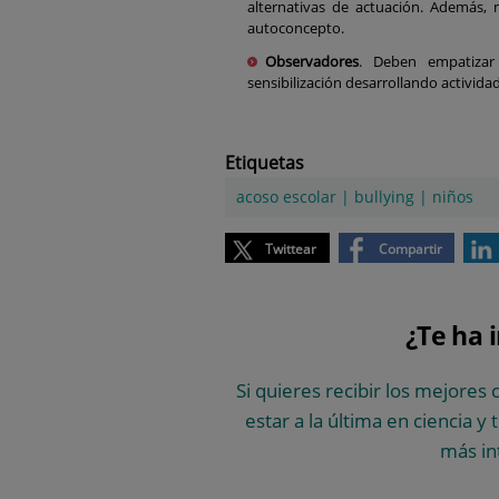
alternativas de actuación. Además, 
autoconcepto.
Observadores
. Deben empatizar
sensibilización desarrollando activida
Etiquetas
acoso escolar
|
bullying
|
niños
Twittear
Compartir
¿Te ha 
Si quieres recibir los mejores 
estar a la última en ciencia y
más in