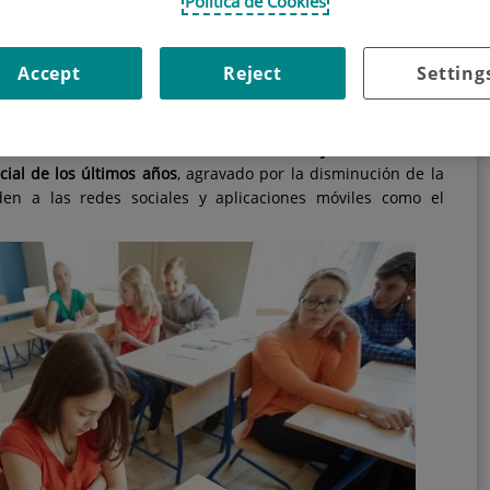
Política de Cookies
lar que hoy en día conocemos por el término bullying es un
stido toda la vida, en la actualidad la situación se ha
Accept
Reject
Setting
eva vía de acoso: los medios digitales. Ahora los menores no
cológicamente en persona, durante las horas de colegio y las
e extenderse a las 24 horas del día y, lo que es aún peor,
mpensables hace unos años. Ciertamente,
el cyber acoso se ha
ial de los últimos años
, agravado por la disminución de la
n a las redes sociales y aplicaciones móviles como el