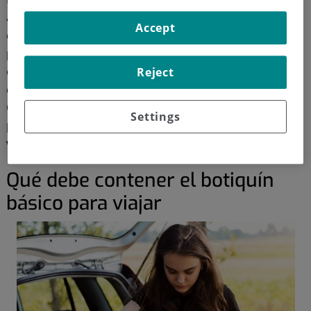
auxilios? ¿cómo debemos guardarlo? ¿qué medidas se
Accept
deben tomar en caso de un tratamiento médico
prescrito? Para resolver todas estas dudas, hemos
contactado con la doctora Ángeles Castejón Gómez,
Reject
coordinadora del servicio de
Urgencias
del Hospital
Quirónsalud Murcia
, quien nos proporciona las
Settings
pautas para elaborar un botiquín básico con el que
viajar en vacaciones
.
Qué debe contener el botiquín
básico para viajar